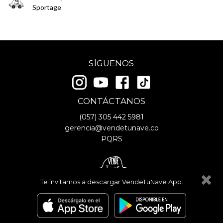
Sportage
SÍGUENOS
CONTÁCTANOS
(057)
305 442 5981
gerencia@vendetunave.co
PQRS
Te invitamos a descargar VendeTuNave App.
© Copyright
2026
- VendeTuNave
Términos y Condiciones