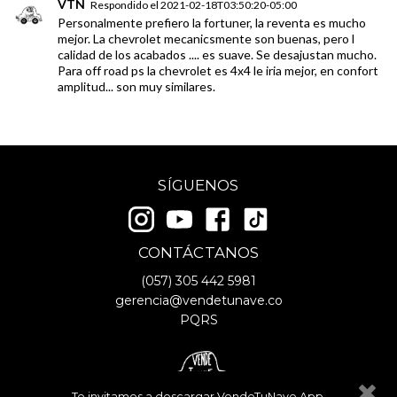
VTN
Respondido el
2021-02-18T03:50:20-05:00
Personalmente prefiero la fortuner, la reventa es mucho
mejor. La chevrolet mecanicsmente son buenas, pero l
calidad de los acabados .... es suave. Se desajustan mucho.
Para off road ps la chevrolet es 4x4 le iria mejor, en confort
amplitud... son muy similares.
SÍGUENOS
CONTÁCTANOS
(057)
305 442 5981
gerencia@vendetunave.co
PQRS
Te invitamos a descargar VendeTuNave App.