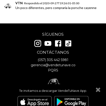
VTN
Respondido el
2020-09-27T19:26:01-05:00
Un poco diferentes, pero compraria la porsche cayenne
SÍGUENOS
CONTÁCTANOS
(057)
305 442 5981
gerencia@vendetunave.co
PQRS
Te invitamos a descargar VendeTuNave App.
© Copyright
2026
- VendeTuNave
Términos y Condiciones