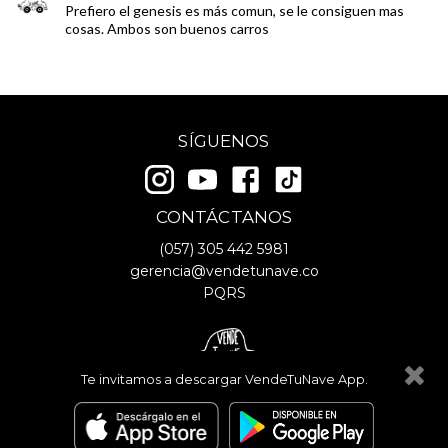
Prefiero el genesis es más comun, se le consiguen mas
cosas. Ambos son buenos carros
SÍGUENOS
CONTÁCTANOS
(057)
305 442 5981
gerencia@vendetunave.co
PQRS
Te invitamos a descargar VendeTuNave App.
© Copyright
2026
- VendeTuNave
Términos y Condiciones