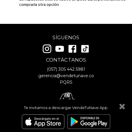
compraría otra opción
SÍGUENOS
CONTÁCTANOS
(057)
305 442 5981
gerencia@vendetunave.co
PQRS
Te invitamos a descargar VendeTuNave App.
© Copyright
2026
- VendeTuNave
Términos y Condiciones