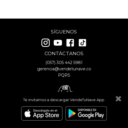
SÍGUENOS
CONTÁCTANOS
(057)
305 442 5981
gerencia@vendetunave.co
PQRS
Te invitamos a descargar VendeTuNave App.
© Copyright
2026
- VendeTuNave
Términos y Condiciones