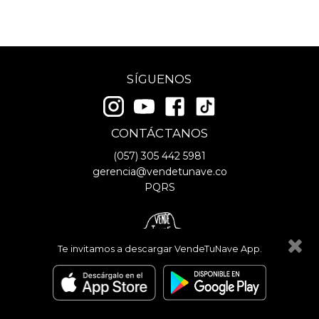
SÍGUENOS
CONTÁCTANOS
(057)
305 442 5981
gerencia@vendetunave.co
PQRS
Te invitamos a descargar VendeTuNave App.
© Copyright
2026
- VendeTuNave
Términos y Condiciones