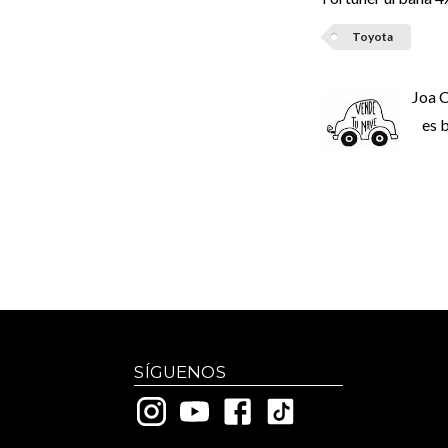
Toyota
Joa 
es 
SÍGUENOS