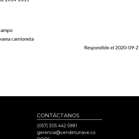
Campo
buena camioneta
Respondido el
2020-09-2
CONTÁCTANOS
(057)
305 442 5981
gerencia@vendetunave.co