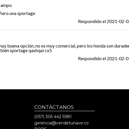
Campo
fiero una sportage
Respondido el
2021-02-0
muy buena opción, no es muy comercial, pero los honda son durade
bién sportage qashqai cx5
Respondido el
2021-02-0
CONTÁCTANOS
(057)
305 442 5981
gerencia@vendetunave.co