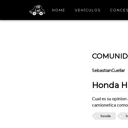
HOME
VEHÍCULOS
CONCES
COMUNIDA
SebastianCuellar
Honda Hr
Cual es su opinion
camionetica como 
honda
h