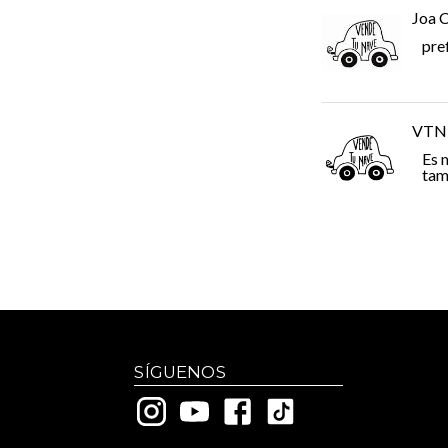
Joa 
pre
VTN
Es 
tam
SÍGUENOS