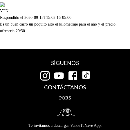
VTN
Respondido el
2020-09-15T15:02:16-05:00
Es un buen carro un poquito alto el kilometraje para el año y el precio,
ofreceria 29/30
SÍGUENOS
CONTÁCTANOS
PQRS
Te invitamos a descargar VendeTuNave App.