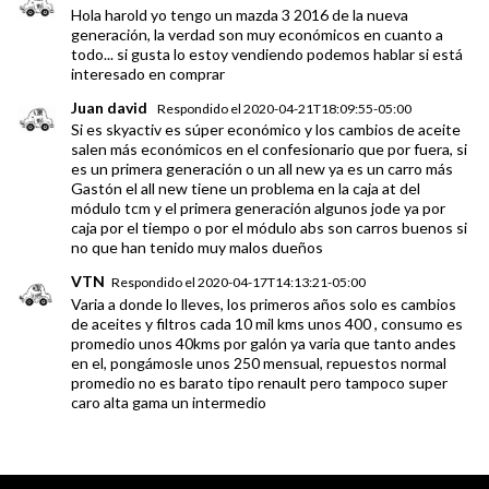
Hola harold yo tengo un mazda 3 2016 de la nueva
generación, la verdad son muy económicos en cuanto a
todo... si gusta lo estoy vendiendo podemos hablar si está
interesado en comprar
Juan david
Respondido el
2020-04-21T18:09:55-05:00
Si es skyactiv es súper económico y los cambios de aceite
salen más económicos en el confesionario que por fuera, si
es un primera generación o un all new ya es un carro más
Gastón el all new tiene un problema en la caja at del
módulo tcm y el primera generación algunos jode ya por
caja por el tiempo o por el módulo abs son carros buenos si
no que han tenido muy malos dueños
VTN
Respondido el
2020-04-17T14:13:21-05:00
Varia a donde lo lleves, los primeros años solo es cambios
de aceites y filtros cada 10 mil kms unos 400 , consumo es
promedio unos 40kms por galón ya varia que tanto andes
en el, pongámosle unos 250 mensual, repuestos normal
promedio no es barato tipo renault pero tampoco super
caro alta gama un intermedio