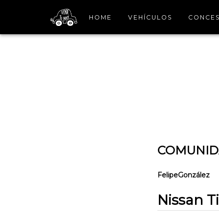
HOME
VEHÍCULOS
CONCES
COMUNIDA
FelipeGonzález
Nissan T