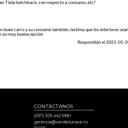
san Tiida hatchback, con respecto a consumo, etc?
un buen carro y su consumo también, lastima que los interiores sea
o es muy buena opción
Respondido el
2021-01-2
CONTÁCTANOS
(057)
305 442 5981
gerencia@vendetunave.co