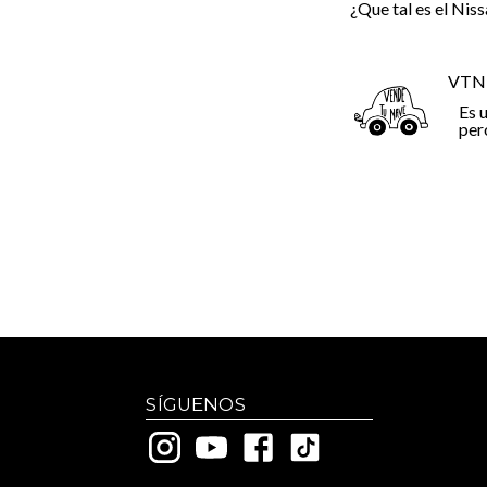
¿Que tal es el Nis
VTN
Es 
per
SÍGUENOS