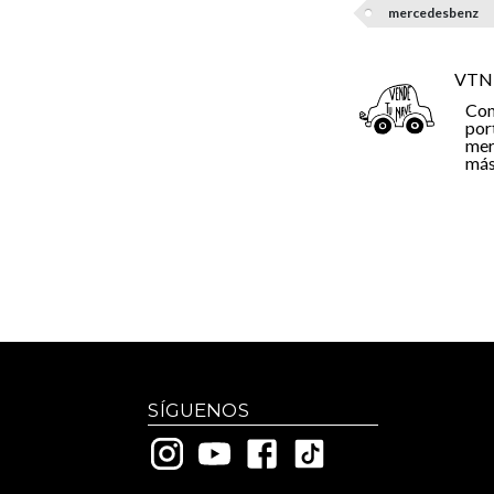
mercedesbenz
VTN
Com
por
mer
más
SÍGUENOS