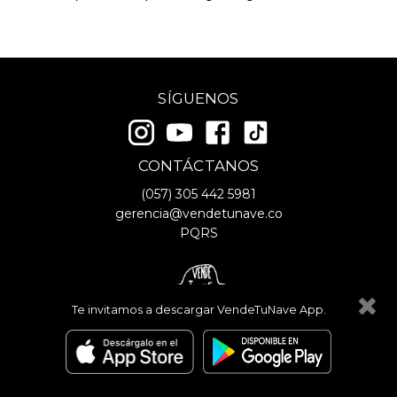
SÍGUENOS
CONTÁCTANOS
(057)
305 442 5981
gerencia@vendetunave.co
PQRS
Te invitamos a descargar VendeTuNave App.
© Copyright
2026
- VendeTuNave
Términos y Condiciones