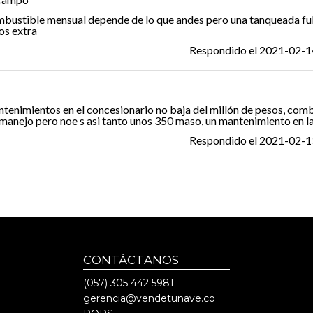
bustible mensual depende de lo que andes pero una tanqueada ful
os extra
Respondido el
2021-02-1
tenimientos en el concesionario no baja del millón de pesos, com
 manejo pero noe s asi tanto unos 350 maso, un mantenimiento en la
Respondido el
2021-02-1
CONTÁCTANOS
(057)
305 442 5981
gerencia@vendetunave.co