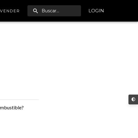
LOGIN
VENDER
ombustible?