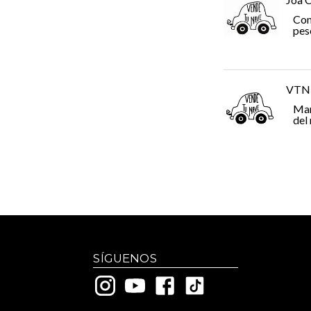
Com
pes
VTN
Man
del
SÍGUENOS