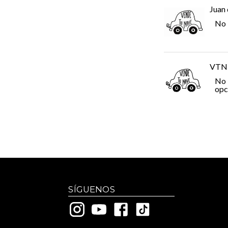
Juan 
No 
VTN
No 
opc
SÍGUENOS