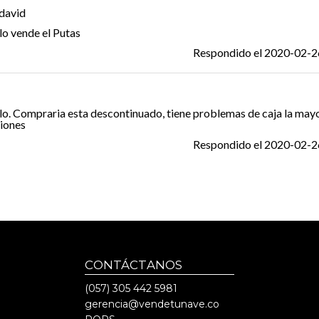
david
lo vende el Putas
Respondido el
2020-02-2
lo. Compraria esta descontinuado, tiene problemas de caja la mayor
iones
Respondido el
2020-02-2
CONTÁCTANOS
(057)
305 442 5981
gerencia@vendetunave.co