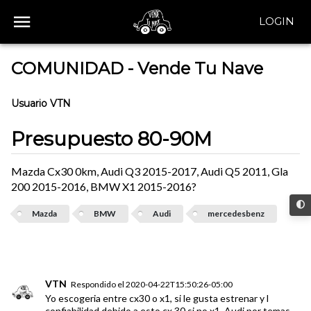
LOGIN
COMUNIDAD - Vende Tu Nave
Usuario VTN
Presupuesto 80-90M
Mazda Cx30 0km, Audi Q3 2015-2017, Audi Q5 2011, Gla
200 2015-2016, BMW X1 2015-2016?
Mazda
BMW
Audi
mercedesbenz
VTN
Respondido el
2020-04-22T15:50:26-05:00
Yo escogeria entre cx30 o x1, si le gusta estrenar y l
confiabilidad debido a esto cx 30 si no x1. Audi por temas