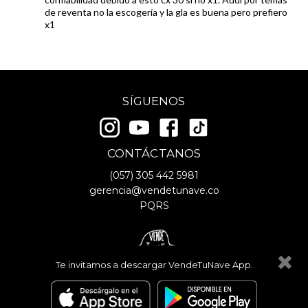
de reventa no la escogería y la gla es buena pero prefiero
x1
SÍGUENOS
CONTÁCTANOS
(057)
305 442 5981
gerencia@vendetunave.co
PQRS
Te invitamos a descargar VendeTuNave App.
© Copyright
2026
- VendeTuNave