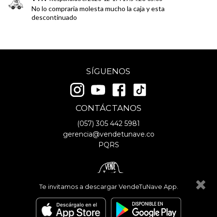
No lo compraria molesta mucho la caja y esta
descontinuado
SÍGUENOS
CONTÁCTANOS
(057)
305 442 5981
gerencia@vendetunave.co
PQRS
Te invitamos a descargar VendeTuNave App.
© Copyright
2026
- VendeTuNave