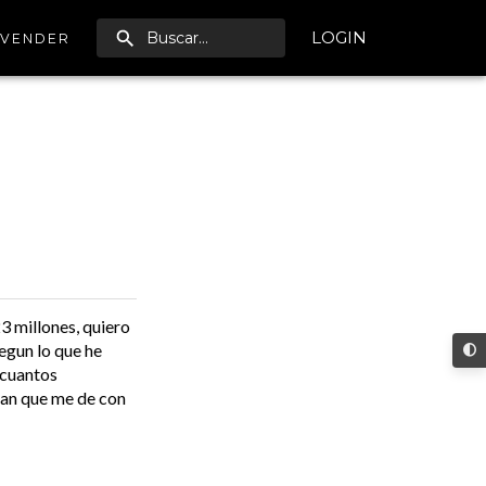
LOGIN
VENDER
3 millones, quiero
egun lo que he
 cuantos
dan que me de con