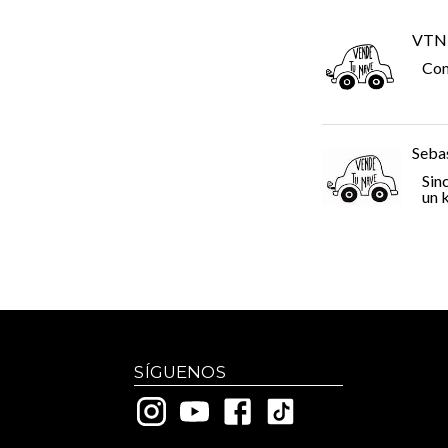
VTN
Com
Seba
Sin
un 
SÍGUENOS