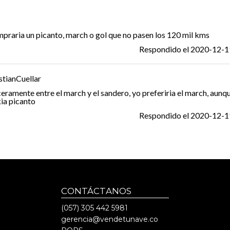
praria un picanto, march o gol que no pasen los 120 mil kms
Respondido el
2020-12-1
stianCuellar
ceramente entre el march y el sandero, yo preferiria el march, aun
kia picanto
Respondido el
2020-12-1
CONTÁCTANOS
(057)
305 442 5981
gerencia@vendetunave.co