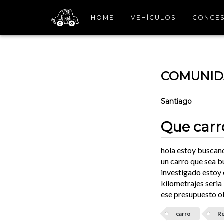
HOME
VEHÍCULOS
CONCES
COMUNIDA
Santiago
Que car
hola estoy buscan
un carro que sea b
investigado estoy 
kilometrajes seria
ese presupuesto 
carro
R