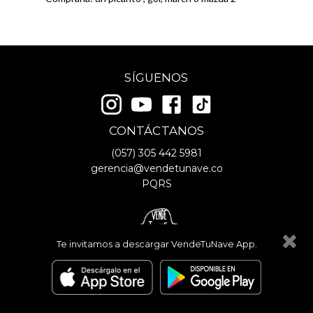
SÍGUENOS
CONTÁCTANOS
(057)
305 442 5981
gerencia@vendetunave.co
PQRS
Te invitamos a descargar VendeTuNave App.
© Copyright
2026
- VendeTuNave
Términos y Condiciones