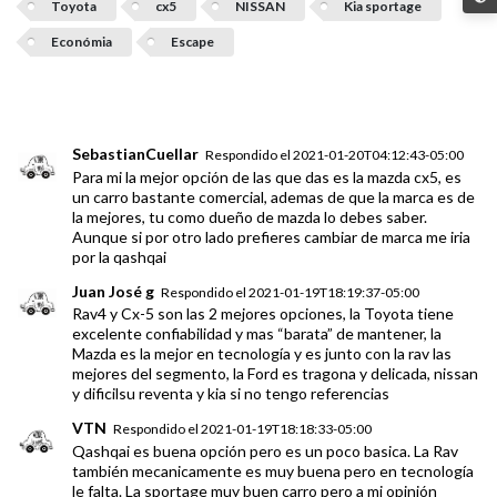
Toyota
cx5
NISSAN
Kia sportage
Económia
Escape
SebastianCuellar
Respondido el
2021-01-20T04:12:43-05:00
Para mi la mejor opción de las que das es la mazda cx5, es
un carro bastante comercial, ademas de que la marca es de
la mejores, tu como dueño de mazda lo debes saber.
Aunque si por otro lado prefieres cambiar de marca me iria
por la qashqai
Juan José g
Respondido el
2021-01-19T18:19:37-05:00
Rav4 y Cx-5 son las 2 mejores opciones, la Toyota tiene
excelente confiabilidad y mas “barata” de mantener, la
Mazda es la mejor en tecnología y es junto con la rav las
mejores del segmento, la Ford es tragona y delicada, nissan
y dificilsu reventa y kia si no tengo referencias
VTN
Respondido el
2021-01-19T18:18:33-05:00
Qashqai es buena opción pero es un poco basica. La Rav
también mecanicamente es muy buena pero en tecnología
le falta. La sportage muy buen carro pero a mi opinión