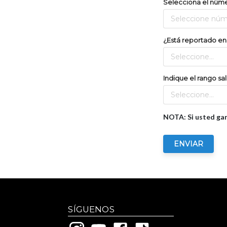
Selecciona el núme
Seleccione núm
¿Está reportado en
Seleccione...
Indique el rango sa
Seleccione...
NOTA: Si usted gan
ENVIAR
SÍGUENOS