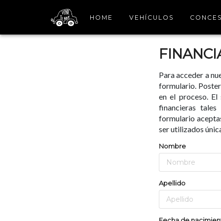
HOME
VEHÍCULOS
CONCES
FINANCI
Para acceder a nue
formulario. Poster
en el proceso. E
financieras tale
formulario aceptas
ser utilizados únic
Nombre
Apellido
Fecha de nacimien