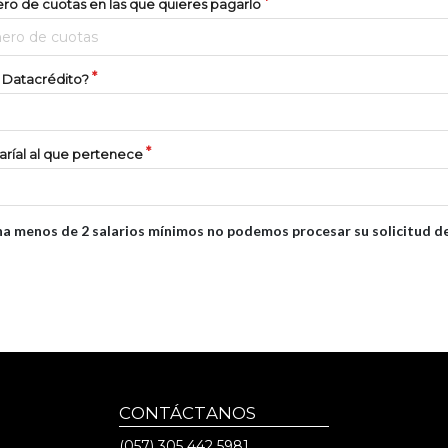
ro de cuotas en las que quieres pagarlo
ero de cuotas
 Datacrédito?
laríal al que pertenece
a menos de 2 salarios mínimos no podemos procesar su solicitud de 
CONTÁCTANOS
(057)
305 442 5981