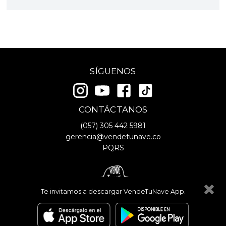
SÍGUENOS
CONTÁCTANOS
(057)
305 442 5981
gerencia@vendetunave.co
PQRS
Te invitamos a descargar VendeTuNave App.
© Copyright
2026
- VendeTuNave
Términos y Condiciones