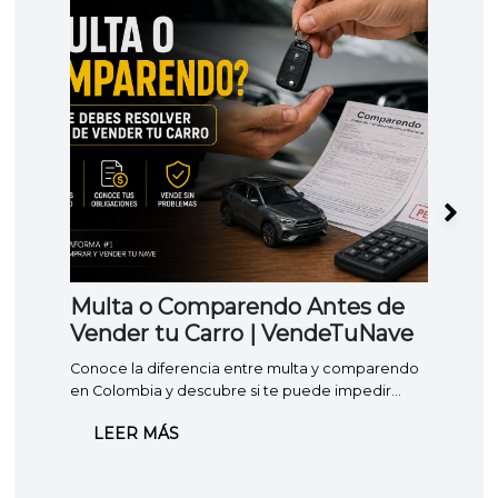
Multa o Comparendo Antes de
Lev
Vender tu Carro | VendeTuNave
vehi
hace
Conoce la diferencia entre multa y comparendo
Apren
en Colombia y descubre si te puede impedir
prenda
vender o traspasar tu carro.
cuánto
LEER MÁS
LE
comple