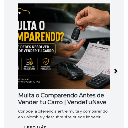
Multa o Comparendo Antes de
Lev
Vender tu Carro | VendeTuNave
vehi
hace
Conoce la diferencia entre multa y comparendo
Apren
en Colombia y descubre si te puede impedir
prenda
vender o traspasar tu carro.
cuánto
LEER MÁS
LE