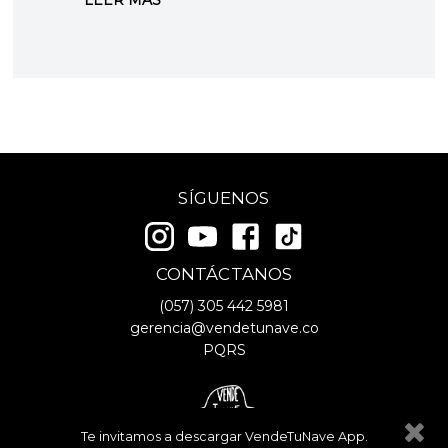
comple
SÍGUENOS
CONTÁCTANOS
(057)
305 442 5981
gerencia@vendetunave.co
PQRS
Te invitamos a descargar VendeTuNave App.