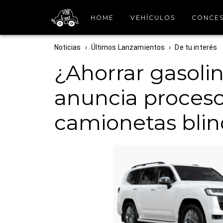
HOME
VEHÍCULOS
CONCES
Noticias
›
Últimos Lanzamientos
›
De tu interés
¿Ahorrar gasoli
anuncia proceso
camionetas blin