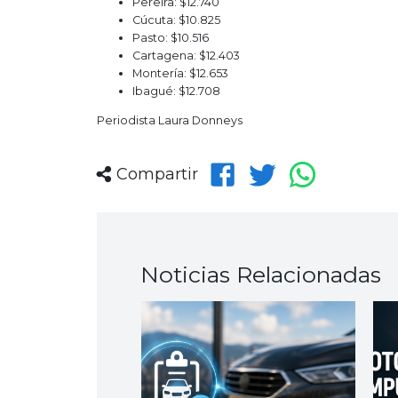
Pereira: $12.740
Cúcuta: $10.825
Pasto: $10.516
Cartagena: $12.403
Montería: $12.653
Ibagué: $12.708
Periodista Laura Donneys
Compartir
Noticias Relacionadas