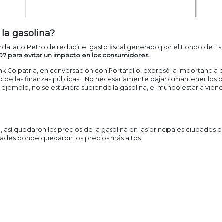
 la gasolina?
ndatario Petro de reducir el gasto fiscal generado por el Fondo de Es
07 para evitar un impacto en los consumidores.
k Colpatria, en conversación con Portafolio, expresó la importancia d
d de las finanzas públicas. "No necesariamente bajar o mantener los pr
jemplo, no se estuviera subiendo la gasolina, el mundo estaría viendo 
así quedaron los precios de la gasolina en las principales ciudades 
udades donde quedaron los precios más altos.