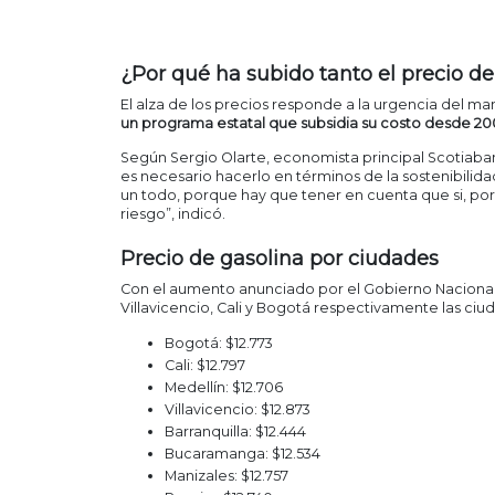
¿Por qué ha subido tanto el precio de
El alza de los precios responde a la urgencia del ma
un programa estatal que subsidia su costo desde 20
Según Sergio Olarte, economista principal Scotiaban
es necesario hacerlo en términos de la sostenibilida
un todo, porque hay que tener en cuenta que si, por e
riesgo”, indicó.
Precio de gasolina por ciudades
Con el aumento anunciado por el Gobierno Nacional, 
Villavicencio, Cali y Bogotá respectivamente las ci
Bogotá: $12.773
Cali: $12.797
Medellín: $12.706
Villavicencio: $12.873
Barranquilla: $12.444
Bucaramanga: $12.534
Manizales: $12.757