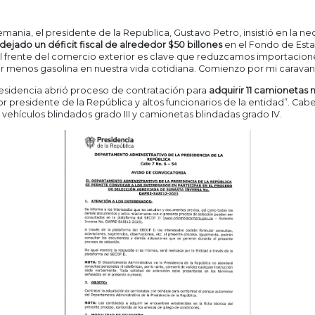
lemania, el presidente de la Republica, Gustavo Petro, insistió en la n
dejado un déficit fiscal de alrededor $50 billones
en el Fondo de Esta
l frente del comercio exterior es clave que reduzcamos importacion
enos gasolina en nuestra vida cotidiana. Comienzo por mi caravana p
esidencia abrió proceso de contratación para
adquirir 11 camionetas
or presidente de la República y altos funcionarios de la entidad”. Cab
n vehículos blindados grado III y camionetas blindadas grado IV.