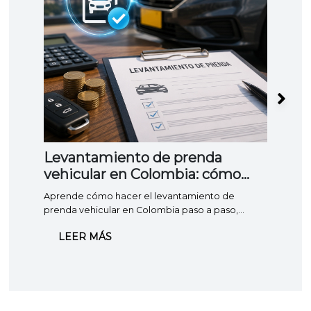
Levantamiento de prenda
¿Qu
vehicular en Colombia: cómo
Cili
hacerlo, costos y requisitos
Aprende cómo hacer el levantamiento de
¿No s
prenda vehicular en Colombia paso a paso,
Colomb
cuánto cuesta en 2026 y cuánto demora. Guía
aplica
LEER MÁS
LE
completa y actualizada.
clara.