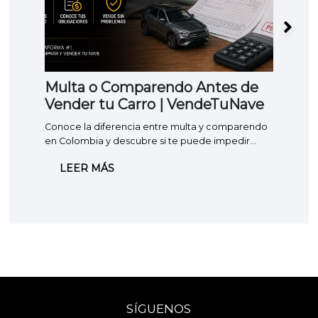
Multa o Comparendo Antes de
Lev
Vender tu Carro | VendeTuNave
vehi
hace
Conoce la diferencia entre multa y comparendo
Apren
en Colombia y descubre si te puede impedir
prenda
vender o traspasar tu carro.
cuánto
LEER MÁS
LE
comple
SÍGUENOS