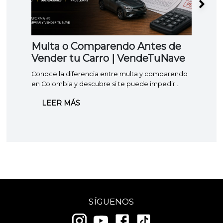
Multa o Comparendo Antes de
Lev
Vender tu Carro | VendeTuNave
vehi
hace
Conoce la diferencia entre multa y comparendo
Apren
en Colombia y descubre si te puede impedir
prenda
vender o traspasar tu carro.
cuánto
LEER MÁS
LE
comple
SÍGUENOS