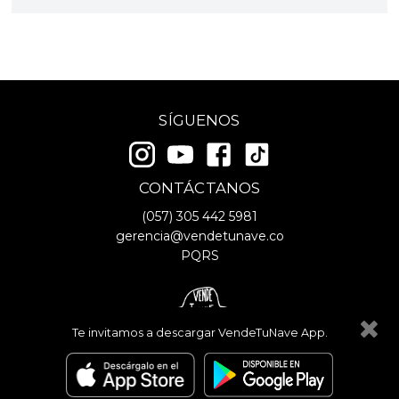
SÍGUENOS
CONTÁCTANOS
(057)
305 442 5981
gerencia@vendetunave.co
PQRS
Te invitamos a descargar VendeTuNave App.
© Copyright
2026
- VendeTuNave
Términos y Condiciones