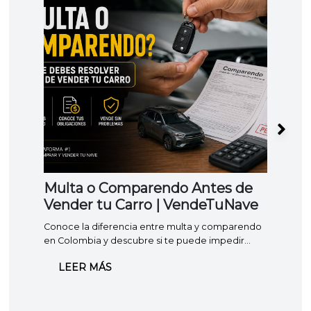
Multa o Comparendo Antes de
Lev
Vender tu Carro | VendeTuNave
vehi
hace
Conoce la diferencia entre multa y comparendo
Apren
en Colombia y descubre si te puede impedir
prenda
vender o traspasar tu carro.
cuánto
LEER MÁS
LE
comple