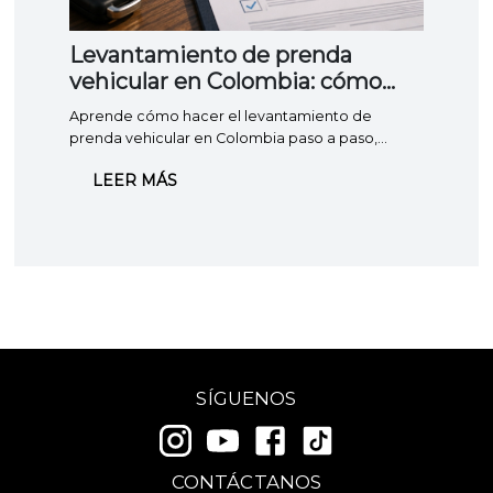
Levantamiento de prenda
¿Qu
vehicular en Colombia: cómo
Cili
hacerlo, costos y requisitos
Aprende cómo hacer el levantamiento de
¿No s
prenda vehicular en Colombia paso a paso,
Colomb
cuánto cuesta en 2026 y cuánto demora. Guía
aplica
LEER MÁS
LE
completa y actualizada.
clara.
SÍGUENOS
CONTÁCTANOS