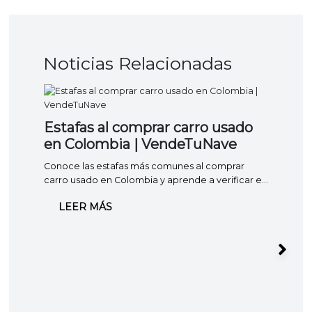
Noticias Relacionadas
Estafas al comprar carro usado
en Colombia | VendeTuNave
Conoce las estafas más comunes al comprar
carro usado en Colombia y aprende a verificar el
vehículo, los documentos y el vendedor antes de
LEER MÁS
pagar.
Lev