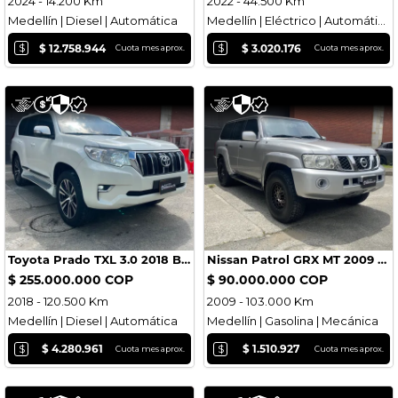
2024 - 14.200 Km
2022 - 44.500 Km
Medellín | Diesel | Automática
Medellín | Eléctrico | Automática
$
$
$ 12.758.944
$ 3.020.176
Cuota mes aprox.
Cuota mes aprox.
Toyota Prado TXL 3.0 2018 Blindada
Nissan Patrol GRX MT 2009 Blindada
$ 255.000.000 COP
$ 90.000.000 COP
2018 - 120.500 Km
2009 - 103.000 Km
Medellín | Diesel | Automática
Medellín | Gasolina | Mecánica
$
$
$ 4.280.961
$ 1.510.927
Cuota mes aprox.
Cuota mes aprox.