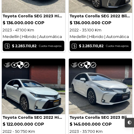
Toyota Corolla SEG 2023 Híbrido Blindado Nivel 2 Plus
Toyota Corolla SEG 2022 Blindado
$ 136.000.000 COP
$ 136.000.000 COP
2023 - 47.100 Km
2022 - 35.100 Km
Medellín | Híbrido | Automática
Medellín | Híbrido | Automática
$
$
$ 2.283.110,82
$ 2.283.110,82
Cuota mes aprox.
Cuota mes aprox.
Toyota Corolla SEG 2022 Híbrido Blindado
Toyota Corolla SEG 2023 Blindado
$ 122.000.000 COP
$ 145.000.000 COP
2022 - 50.750 Km
2023 - 35.700 Km