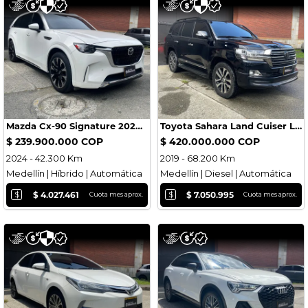
Mazda Cx-90 Signature 2024 Blindada
Toyota Sahara Land Cuiser LC 200 EXCALIBUR 2019 Blindada
$ 239.900.000 COP
$ 420.000.000 COP
2024 - 42.300 Km
2019 - 68.200 Km
Medellín | Híbrido | Automática
Medellín | Diesel | Automática
$
$
$ 4.027.461
$ 7.050.995
Cuota mes aprox.
Cuota mes aprox.