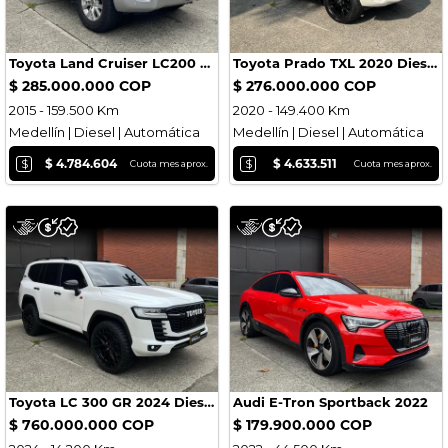
Toyota Land Cruiser LC200 Sahara 2015 Diesel Blindada
Toyota Prado TXL 2020 Diesel Blindada
$ 285.000.000 COP
$ 276.000.000 COP
2015 - 159.500 Km
2020 - 149.400 Km
Medellín | Diesel | Automática
Medellín | Diesel | Automática
$
$
$ 4.784.604
$ 4.633.511
Cuota mes aprox.
Cuota mes aprox.
Toyota LC 300 GR 2024 Diesel
Audi E-Tron Sportback 2022
$ 760.000.000 COP
$ 179.900.000 COP