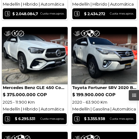
Medellín | Híbrido | Automática
Medellín | Híbrido | Automática
$
$
$ 2.048.084,7
$ 2.434.272
Cuota mes aprox.
Cuota mes aprox.
Mercedes Benz GLE 450 Coupe 2025
Toyota Fortuner SRV 2020 Blindada
$ 375.000.000 COP
$ 199.900.000 COP
2025 - 11.900 Km
2020 - 63.900 Km
Medellín | Híbrido | Automática
Medellín | Gasolina | Automática
$
$
$ 6.295.531
$ 3.355.938
Cuota mes aprox.
Cuota mes aprox.