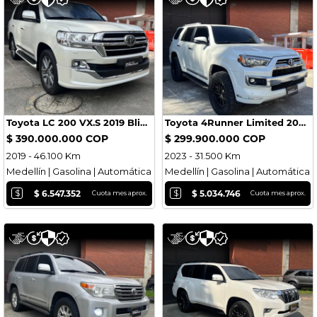
Toyota LC 200 VX.S 2019 Blindada
Toyota 4Runner Limited 2023 Blindada
$ 390.000.000 COP
$ 299.900.000 COP
2019 - 46.100 Km
2023 - 31.500 Km
Medellín | Gasolina | Automática
Medellín | Gasolina | Automática
$
$
$ 6.547.352
$ 5.034.746
Cuota mes aprox.
Cuota mes aprox.