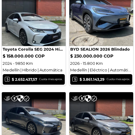
Toyota Corolla SEG 2024 Híbrido Blindado
BYD SEALION 2026 Blindado
$ 158.000.000 COP
$ 230.000.000 COP
2024 - 9850 Km
2026 - 15.800 Km
Medellín | Híbrido | Automática
Medellín | Eléctrico | Automática
$
$
$ 2.652.437,57
$ 3.861.143,29
Cuota mes aprox.
Cuota mes aprox.