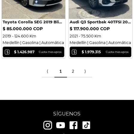
Toyota Corolla SEG 2019 Blindado
Audi Q3 Sportbak 40TFSI 2021
$ 85.000.000 COP
$ 117.900.000 COP
2019 - 124.600 Km
2021 - 75.500 Km
Medellín | Gasolina | Automática
Medellín | Gasolina | Automática
$
$
$ 1.426.987
$ 1.979.315
Cuota mes aprox.
Cuota mes aprox.
⟨
1
2
⟩
SÍGUENOS