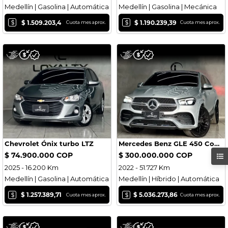
Medellín | Gasolina | Automática
Medellín | Gasolina | Mecánica
$
$
$ 1.509.203,4
$ 1.190.239,39
Cuota mes aprox.
Cuota mes aprox.
Chevrolet Ónix turbo LTZ
Mercedes Benz GLE 450 Coupe Hybrid 4matic
$ 74.900.000 COP
$ 300.000.000 COP
2025 - 16.200 Km
2022 - 51.727 Km
Medellín | Gasolina | Automática
Medellín | Híbrido | Automática
$
$
$ 1.257.389,71
$ 5.036.273,86
Cuota mes aprox.
Cuota mes aprox.