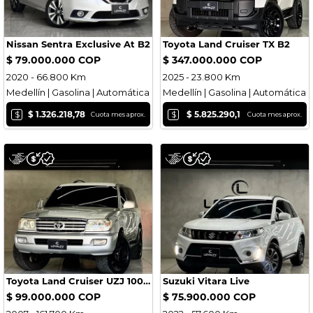
Nissan Sentra Exclusive At B2
Toyota Land Cruiser TX B2
$ 79.000.000 COP
$ 347.000.000 COP
2020 - 66.800 Km
2025 - 23.800 Km
Medellín | Gasolina | Automática
Medellín | Gasolina | Automática
$
$
$ 1.326.218,78
$ 5.825.290,1
Cuota mes aprox.
Cuota mes aprox.
Toyota Land Cruiser UZJ 100 Elite AT
Suzuki Vitara Live
$ 99.000.000 COP
$ 75.900.000 COP