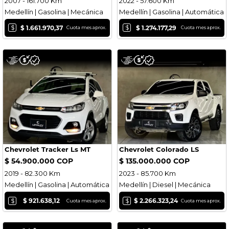
2007 - 161.700 Km
2022 - 57.600 Km
Medellín | Gasolina | Mecánica
Medellín | Gasolina | Automática
$
$
$ 1.661.970,37
$ 1.274.177,29
Cuota mes aprox.
Cuota mes aprox.
Chevrolet Tracker Ls MT
Chevrolet Colorado LS
$ 54.900.000 COP
$ 135.000.000 COP
2019 - 82.300 Km
2023 - 85.700 Km
Medellín | Gasolina | Automática
Medellín | Diesel | Mecánica
$
$
$ 921.638,12
$ 2.266.323,24
Cuota mes aprox.
Cuota mes aprox.