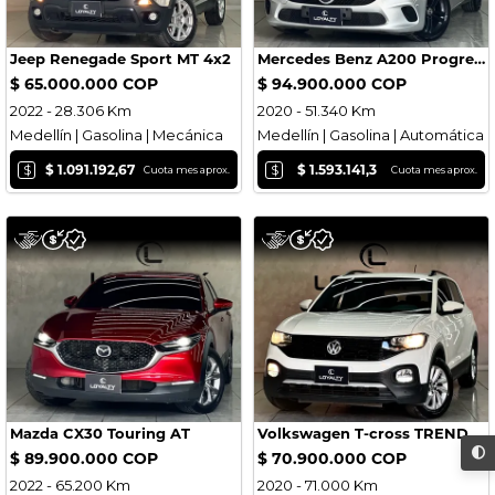
Jeep Renegade Sport MT 4x2
Mercedes Benz A200 Progressive
$ 65.000.000 COP
$ 94.900.000 COP
2022 - 28.306 Km
2020 - 51.340 Km
Medellín | Gasolina | Mecánica
Medellín | Gasolina | Automática
$
$
$ 1.091.192,67
$ 1.593.141,3
Cuota mes aprox.
Cuota mes aprox.
Mazda CX30 Touring AT
Volkswagen T-cross TRENDLINE MT
$ 89.900.000 COP
$ 70.900.000 COP
2022 - 65.200 Km
2020 - 71.000 Km