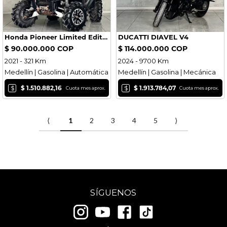
Honda Pioneer Limited Edition 100-5
DUCATTI DIAVEL V4
$ 90.000.000 COP
$ 114.000.000 COP
2021 - 321 Km
2024 - 9700 Km
Medellín | Gasolina | Automática
Medellín | Gasolina | Mecánica
$
$
$ 1.510.882,16
$ 1.913.784,07
Cuota mes aprox.
Cuota mes aprox.
⟨
1
2
3
4
5
⟩
SÍGUENOS