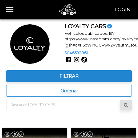
LOGIN
LOYALTY CARS
Vehículos publicados:
197
https://www.instagram.com/loyaltyca
igsh=dXF5bW1nOGRwN2Vv&utm_sou
3046592861
FILTRAR
Ordenar