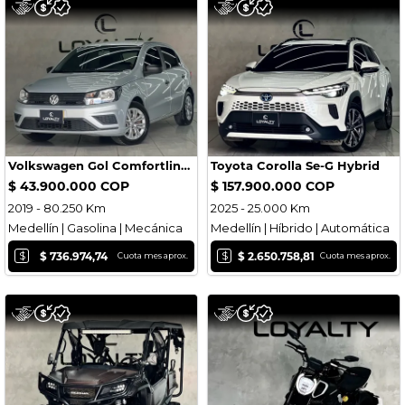
Volkswagen Gol Comfortline MT
Toyota Corolla Se-G Hybrid
$ 43.900.000 COP
$ 157.900.000 COP
2019 - 80.250 Km
2025 - 25.000 Km
Medellín | Gasolina | Mecánica
Medellín | Híbrido | Automática
$
$
$ 736.974,74
$ 2.650.758,81
Cuota mes aprox.
Cuota mes aprox.