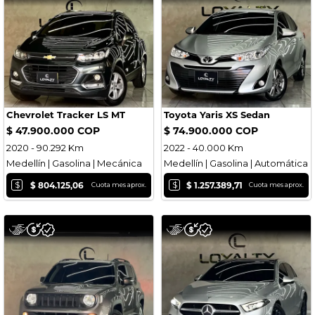
Chevrolet Tracker LS MT
Toyota Yaris XS Sedan
$ 47.900.000 COP
$ 74.900.000 COP
2020 - 90.292 Km
2022 - 40.000 Km
Medellín | Gasolina | Mecánica
Medellín | Gasolina | Automática
$
$
$ 804.125,06
$ 1.257.389,71
Cuota mes aprox.
Cuota mes aprox.