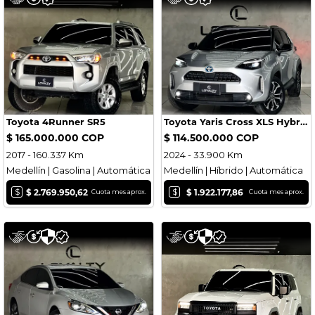
Toyota 4Runner SR5
Toyota Yaris Cross XLS Hybrid
$ 165.000.000 COP
$ 114.500.000 COP
2017 - 160.337 Km
2024 - 33.900 Km
Medellín | Gasolina | Automática
Medellín | Híbrido | Automática
$
$
$ 2.769.950,62
$ 1.922.177,86
Cuota mes aprox.
Cuota mes aprox.