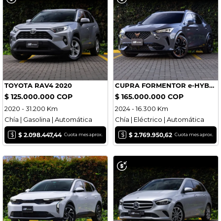
TOYOTA RAV4 2020
CUPRA FORMENTOR e-HYBRID 2024
$ 125.000.000 COP
$ 165.000.000 COP
2020 - 31.200 Km
2024 - 16.300 Km
Chía | Gasolina | Automática
Chía | Eléctrico | Automática
$
$
$ 2.098.447,44
$ 2.769.950,62
Cuota mes aprox.
Cuota mes aprox.