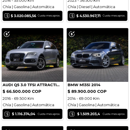
2014 - 55.000 Km
2023 - 36.500 Km
Chía | Gasolina | Automática
Chía | Diesel | Automática
$
$
$ 3.020.085,56
$ 4.530.967,71
Cuota mes aprox.
Cuota mes aprox.
AUDI Q5 3.0 TFSI ATTRACTION 3.0L 2016
BMW M135i 2014
$ 66.500.000 COP
$ 89.900.000 COP
2016 - 69.500 Km
2014 - 69.000 Km
Chía | Gasolina | Automática
Chía | Gasolina | Automática
$
$
$ 1.116.374,04
$ 1.509.203,4
Cuota mes aprox.
Cuota mes aprox.