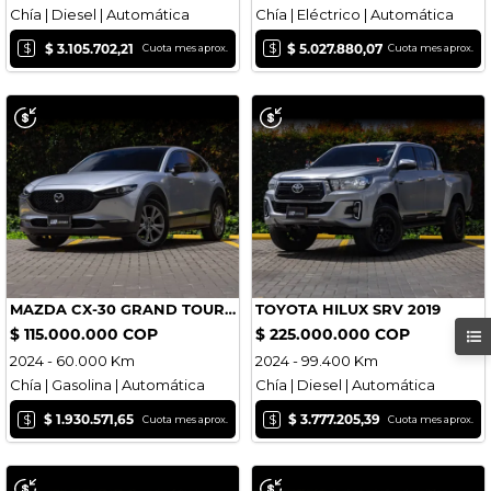
Chía | Diesel | Automática
Chía | Eléctrico | Automática
$
$
$ 3.105.702,21
$ 5.027.880,07
Cuota mes aprox.
Cuota mes aprox.
MAZDA CX-30 GRAND TOURING 2024
TOYOTA HILUX SRV 2019
$ 115.000.000 COP
$ 225.000.000 COP
2024 - 60.000 Km
2024 - 99.400 Km
Chía | Gasolina | Automática
Chía | Diesel | Automática
$
$
$ 1.930.571,65
$ 3.777.205,39
Cuota mes aprox.
Cuota mes aprox.