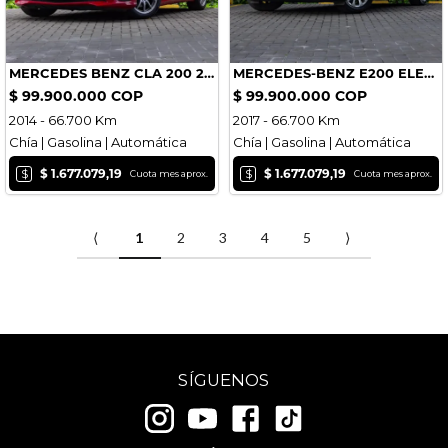
MERCEDES BENZ CLA 200 2014
MERCEDES-BENZ E200 ELEGANT 2017
$ 99.900.000 COP
$ 99.900.000 COP
2014 - 66.700 Km
2017 - 66.700 Km
Chía | Gasolina | Automática
Chía | Gasolina | Automática
$
$
$ 1.677.079,19
$ 1.677.079,19
Cuota mes aprox.
Cuota mes aprox.
⟨
1
2
3
4
5
⟩
SÍGUENOS