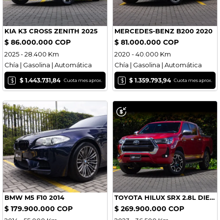
KIA K3 CROSS ZENITH 2025
MERCEDES-BENZ B200 2020
$ 86.000.000 COP
$ 81.000.000 COP
2025 - 28.400 Km
2020 - 40.000 Km
Chía | Gasolina | Automática
Chía | Gasolina | Automática
$
$
$ 1.443.731,84
$ 1.359.793,94
Cuota mes aprox.
Cuota mes aprox.
BMW M5 F10 2014
TOYOTA HILUX SRX 2.8L DIESEL 2023
$ 179.900.000 COP
$ 269.900.000 COP