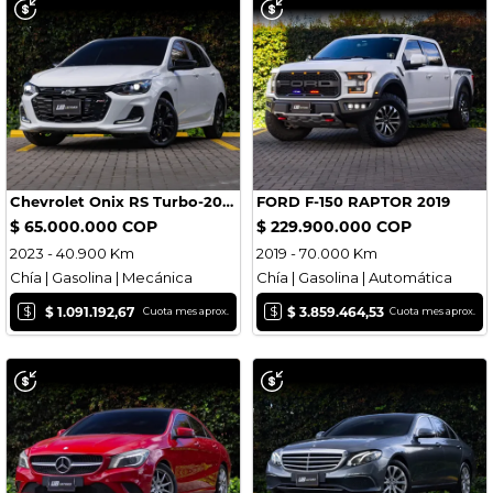
Chevrolet Onix RS Turbo-2023-
FORD F-150 RAPTOR 2019
$ 65.000.000 COP
$ 229.900.000 COP
2023 - 40.900 Km
2019 - 70.000 Km
Chía | Gasolina | Mecánica
Chía | Gasolina | Automática
$
$
$ 1.091.192,67
$ 3.859.464,53
Cuota mes aprox.
Cuota mes aprox.