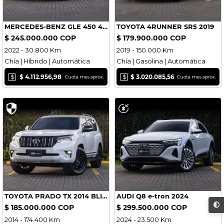
MERCEDES-BENZ GLE 450 4MATIC HIBRIDA 2022
TOYOTA 4RUNNER SR5 2019
$ 245.000.000 COP
$ 179.900.000 COP
2022 - 30.800 Km
2019 - 150.000 Km
Chía | Híbrido | Automática
Chía | Gasolina | Automática
$
$
$ 4.112.956,98
$ 3.020.085,56
Cuota mes aprox.
Cuota mes aprox.
TOYOTA PRADO TX 2014 BLINDAJE II
AUDI Q8 e-tron 2024
$ 185.000.000 COP
$ 299.500.000 COP
2014 - 174.400 Km
2024 - 23.500 Km