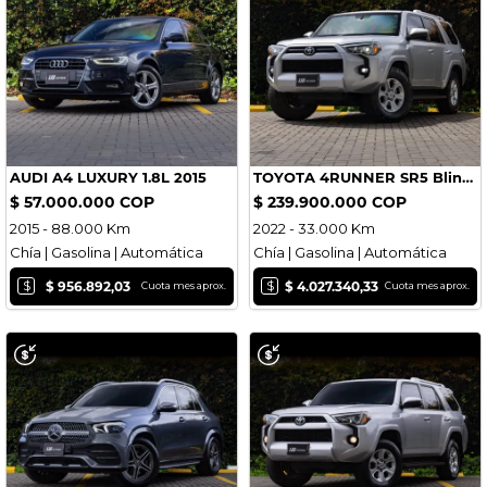
AUDI A4 LUXURY 1.8L 2015
TOYOTA 4RUNNER SR5 Blindaje Nivel 2 Plus 2022
$ 57.000.000 COP
$ 239.900.000 COP
2015 - 88.000 Km
2022 - 33.000 Km
Chía | Gasolina | Automática
Chía | Gasolina | Automática
$
$
$ 956.892,03
$ 4.027.340,33
Cuota mes aprox.
Cuota mes aprox.