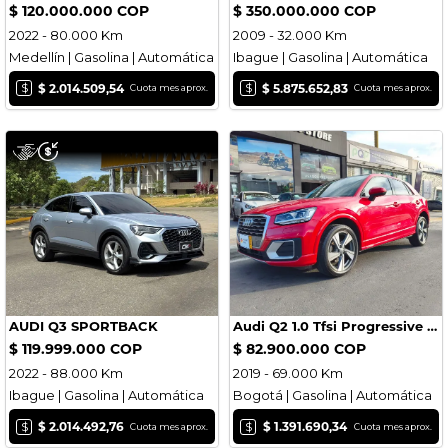
$ 120.000.000 COP
$ 350.000.000 COP
2022 - 80.000 Km
2009 - 32.000 Km
Medellín | Gasolina | Automática
Ibague | Gasolina | Automática
$
$
$ 2.014.509,54
$ 5.875.652,83
Cuota mes aprox.
Cuota mes aprox.
AUDI Q3 SPORTBACK
Audi Q2 1.0 Tfsi Progressive 2019 69.000 km
$ 119.999.000 COP
$ 82.900.000 COP
2022 - 88.000 Km
2019 - 69.000 Km
Ibague | Gasolina | Automática
Bogotá | Gasolina | Automática
$
$
$ 2.014.492,76
$ 1.391.690,34
Cuota mes aprox.
Cuota mes aprox.