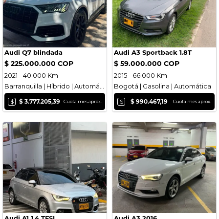
Audi Q7 blindada
Audi A3 Sportback 1.8T
$ 225.000.000 COP
$ 59.000.000 COP
2021 - 40.000 Km
2015 - 66.000 Km
Barranquilla | Híbrido | Automática
Bogotá | Gasolina | Automática
$
$
$ 3.777.205,39
$ 990.467,19
Cuota mes aprox.
Cuota mes aprox.
Audi A1 1.4 TFSI
Audi A3 2016