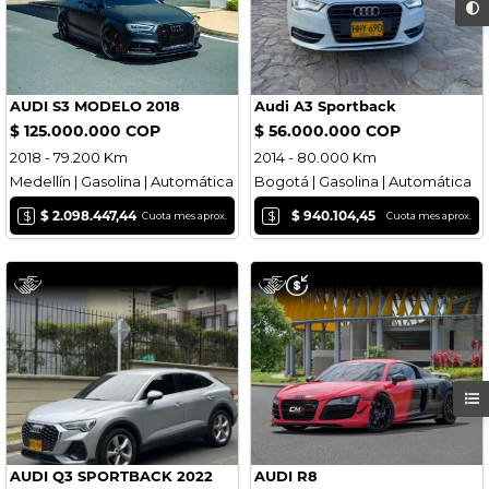
AUDI S3 MODELO 2018
Audi A3 Sportback
$ 125.000.000 COP
$ 56.000.000 COP
2018 - 79.200 Km
2014 - 80.000 Km
Medellín | Gasolina | Automática
Bogotá | Gasolina | Automática
$
$
$ 2.098.447,44
$ 940.104,45
Cuota mes aprox.
Cuota mes aprox.
AUDI Q3 SPORTBACK 2022
AUDI R8