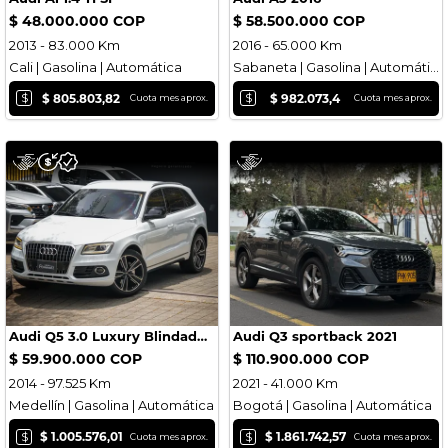
$ 48.000.000 COP
$ 58.500.000 COP
2013 - 83.000 Km
2016 - 65.000 Km
Cali | Gasolina | Automática
Sabaneta | Gasolina | Automática
$
$
$ 805.803,82
$ 982.073,4
Cuota mes aprox.
Cuota mes aprox.
Audi Q5 3.0 Luxury Blindado 2014
Audi Q3 sportback 2021
$ 59.900.000 COP
$ 110.900.000 COP
2014 - 97.525 Km
2021 - 41.000 Km
Medellín | Gasolina | Automática
Bogotá | Gasolina | Automática
$
$
$ 1.005.576,01
$ 1.861.742,57
Cuota mes aprox.
Cuota mes aprox.