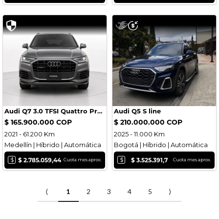
Audi Q7 3.0 TFSI Quattro Progressive
Audi Q5 S line
$ 165.900.000 COP
$ 210.000.000 COP
2021 - 61.200 Km
2025 - 11.000 Km
Medellín | Híbrido | Automática
Bogotá | Híbrido | Automática
$
$
$ 2.785.059,44
$ 3.525.391,7
Cuota mes aprox.
Cuota mes aprox.
⟨
1
2
3
4
5
⟩