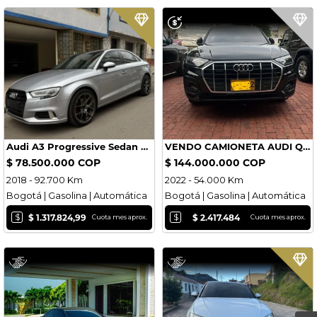
Audi A3 Progressive Sedan 2018
VENDO CAMIONETA AUDI Q5 SPORTBACK HIBRIDA
$ 78.500.000 COP
$ 144.000.000 COP
2018 - 92.700 Km
2022 - 54.000 Km
Bogotá | Gasolina | Automática
Bogotá | Gasolina | Automática
$
$
$ 1.317.824,99
$ 2.417.484
Cuota mes aprox.
Cuota mes aprox.