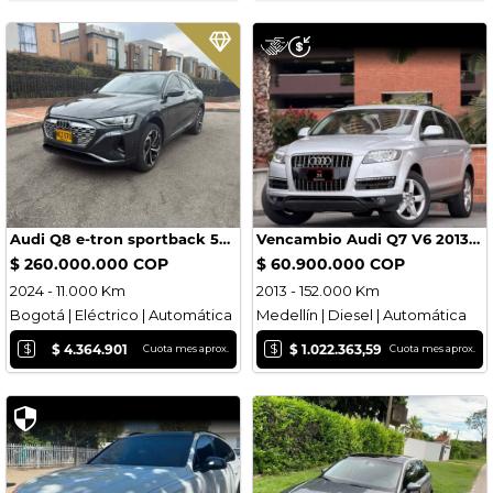
Audi Q8 e-tron sportback 55 prestige
Vencambio Audi Q7 V6 2013 Turbo Diesel Full
$ 260.000.000 COP
$ 60.900.000 COP
2024 - 11.000 Km
2013 - 152.000 Km
Bogotá | Eléctrico | Automática
Medellín | Diesel | Automática
$
$
$ 4.364.901
$ 1.022.363,59
Cuota mes aprox.
Cuota mes aprox.