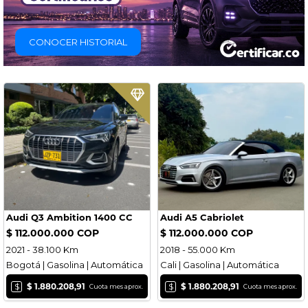
CONOCER HISTORIAL
Audi Q3 Ambition 1400 CC
Audi A5 Cabriolet
$ 112.000.000 COP
$ 112.000.000 COP
2021 - 38.100 Km
2018 - 55.000 Km
Bogotá | Gasolina | Automática
Cali | Gasolina | Automática
$
$
$ 1.880.208,91
$ 1.880.208,91
Cuota mes aprox.
Cuota mes aprox.