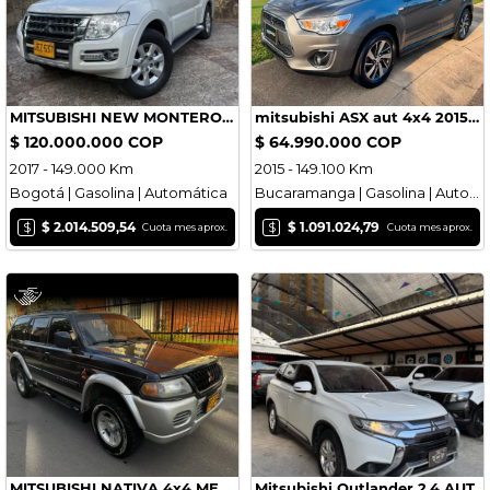
MITSUBISHI NEW MONTERO BLINDADA
mitsubishi ASX aut 4x4 2015 la full
$ 120.000.000 COP
$ 64.990.000 COP
2017 - 149.000 Km
2015 - 149.100 Km
Bogotá | Gasolina | Automática
Bucaramanga | Gasolina | Automática
$
$
$ 2.014.509,54
$ 1.091.024,79
Cuota mes aprox.
Cuota mes aprox.
MITSUBISHI NATIVA 4x4 MECÁNICA
Mitsubishi Outlander 2.4 AUT