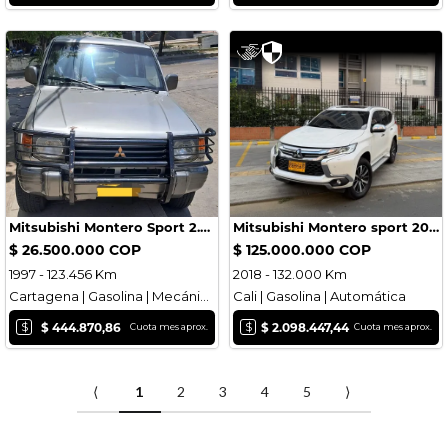
Mitsubishi Montero Sport 2.4 1997
Mitsubishi Montero sport 2018 blindaje 2 plus gasolina 2.9
$ 26.500.000 COP
$ 125.000.000 COP
1997 - 123.456 Km
2018 - 132.000 Km
Cartagena | Gasolina | Mecánica
Cali | Gasolina | Automática
$
$
$ 444.870,86
$ 2.098.447,44
Cuota mes aprox.
Cuota mes aprox.
⟨
1
2
3
4
5
⟩