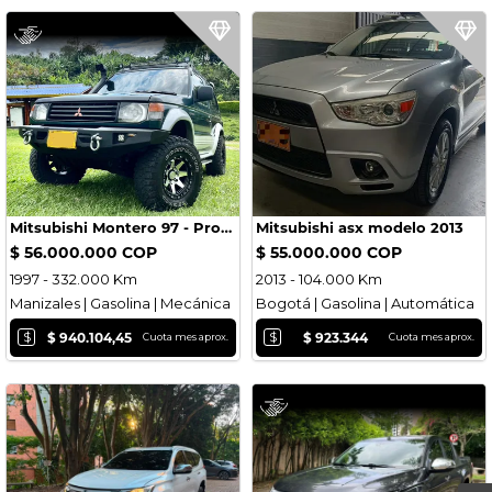
Mitsubishi Montero 97 - Proyecto Restauración
Mitsubishi asx modelo 2013
$ 56.000.000 COP
$ 55.000.000 COP
1997 - 332.000 Km
2013 - 104.000 Km
Manizales | Gasolina | Mecánica
Bogotá | Gasolina | Automática
$
$
$ 940.104,45
$ 923.344
Cuota mes aprox.
Cuota mes aprox.