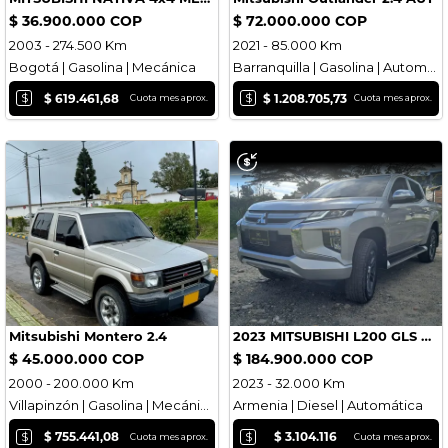
$ 36.900.000 COP
$ 72.000.000 COP
2003 - 274.500 Km
2021 - 85.000 Km
Bogotá | Gasolina | Mecánica
Barranquilla | Gasolina | Automática
$
$
$ 619.461,68
$ 1.208.705,73
Cuota mes aprox.
Cuota mes aprox.
Mitsubishi Montero 2.4
2023 MITSUBISHI L200 GLS AUTOMATICA 4X4 DIESEL INFO 3136614176
$ 45.000.000 COP
$ 184.900.000 COP
2000 - 200.000 Km
2023 - 32.000 Km
Villapinzón | Gasolina | Mecánica
Armenia | Diesel | Automática
$
$
$ 755.441,08
$ 3.104.116
Cuota mes aprox.
Cuota mes aprox.