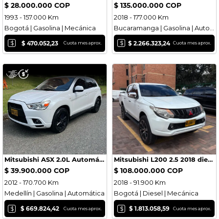
$ 28.000.000 COP
$ 135.000.000 COP
1993 - 157.000 Km
2018 - 177.000 Km
Bogotá | Gasolina | Mecánica
Bucaramanga | Gasolina | Automática
$
$
$ 470.052,23
$ 2.266.323,24
Cuota mes aprox.
Cuota mes aprox.
Mitsubishi ASX 2.0L Automático modelo 2012 con 170.700Kms
Mitsubishi L200 2.5 2018 diesel
$ 39.900.000 COP
$ 108.000.000 COP
2012 - 170.700 Km
2018 - 91.900 Km
Medellín | Gasolina | Automática
Bogotá | Diesel | Mecánica
$
$
$ 669.824,42
$ 1.813.058,59
Cuota mes aprox.
Cuota mes aprox.