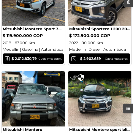
Mitsubishi Montero Sport 3.000 4x2 Gasolina 2018
Mitsubishi Sportero L200 2022
$ 119.900.000 COP
$ 172.900.000 COP
2018 - 67.000 Km
2022 - 80.000 Km
Medellín | Gasolina | Automática
Medellín | Diesel | Automática
$
$
$ 2.012.830,79
$ 2.902.659
Cuota mes aprox.
Cuota mes aprox.
Mitsubishi Montero
Mitsubishi Montero sport blindada