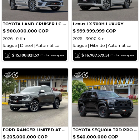
TOYOTA LAND CRUISER LC 300 VXR
Lexus LX 700H LUXURY
$ 900.000.000 COP
$ 999.999.999 COP
2026 - 0 Km
2025 - 3000 Km
Ibague | Diesel | Automática
Ibague | Híbrido | Automática
$
$
$ 15.108.821,57
$ 16.787.579,51
Cuota mes aprox.
Cuota mes aprox.
FORD RANGER LIMITED AT DIÉSEL
TOYOTA SEQUOIA TRD PRO PAQUETE PERFORMANCE
$ 205.000.000 COP
$ 540.000.000 COP