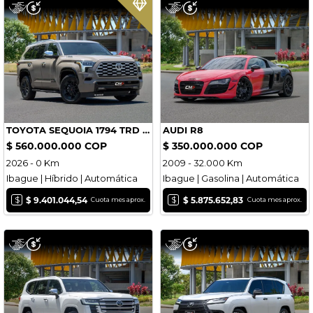
TOYOTA SEQUOIA 1794 TRD PRO
AUDI R8
$ 560.000.000 COP
$ 350.000.000 COP
2026 - 0 Km
2009 - 32.000 Km
Ibague | Híbrido | Automática
Ibague | Gasolina | Automática
$
$
$ 9.401.044,54
$ 5.875.652,83
Cuota mes aprox.
Cuota mes aprox.