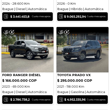
2024 - 28.600 Km
2026 - 0 Km
Ibague | Diesel | Automática
Ibague | Híbrido | Automática
$
$
$ 3.441.453,8
$ 9.065.292,94
Cuota mes aprox.
Cuota mes aprox.
FORD RANGER DIÉSEL
TOYOTA PRADO VX
$ 166.000.000 COP
$ 295.000.000 COP
2023 - 69.000 Km
2021 - 118.000 Km
Ibague | Diesel | Automática
Ibague | Gasolina | Automática
$
$
$ 2.786.738,2
$ 4.952.335,96
Cuota mes aprox.
Cuota mes aprox.