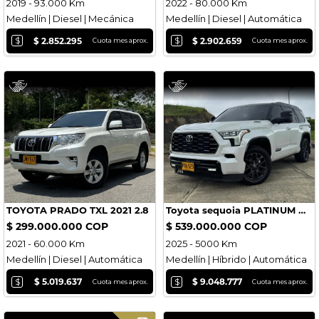
2019 - 93.000 Km
2022 - 80.000 Km
Medellín | Diesel | Mecánica
Medellín | Diesel | Automática
$
$
$ 2.852.295
$ 2.902.659
Cuota mes aprox.
Cuota mes aprox.
TOYOTA PRADO TXL 2021 2.8
Toyota sequoia PLATINUM HIBRIDA 2025
$ 299.000.000 COP
$ 539.000.000 COP
2021 - 60.000 Km
2025 - 5000 Km
Medellín | Diesel | Automática
Medellín | Híbrido | Automática
$
$
$ 5.019.637
$ 9.048.777
Cuota mes aprox.
Cuota mes aprox.