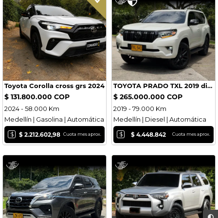
Toyota Corolla cross grs 2024
TOYOTA PRADO TXL 2019 diesel BLINDAJE 2PLUS
$ 131.800.000 COP
$ 265.000.000 COP
2024 - 58.000 Km
2019 - 79.000 Km
Medellín | Gasolina | Automática
Medellín | Diesel | Automática
$
$
$ 2.212.602,98
$ 4.448.842
Cuota mes aprox.
Cuota mes aprox.