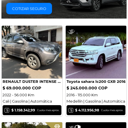
COTIZAR SEGURO
RENAULT DUSTER INTENSE 2022
Toyota sahara lc200 GXR 2016
$ 69.000.000 COP
$ 245.000.000 COP
2022 - 56.000 Km
2016 - 115.000 Km
Cali | Gasolina | Automática
Medellín | Gasolina | Automática
$
$
$ 1.158.342,99
$ 4.112.956,98
Cuota mes aprox.
Cuota mes aprox.