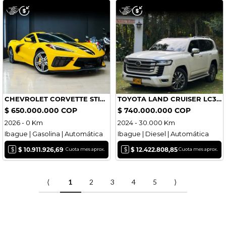
CHEVROLET CORVETTE STINGRAY 1LT
TOYOTA LAND CRUISER LC300 ZX DIÉSEL
$ 650.000.000 COP
$ 740.000.000 COP
2026 - 0 Km
2024 - 30.000 Km
Ibague | Gasolina | Automática
Ibague | Diesel | Automática
$
$
$ 10.911.926,69
$ 12.422.808,85
Cuota mes aprox.
Cuota mes aprox.
⟨
1
2
3
4
5
⟩