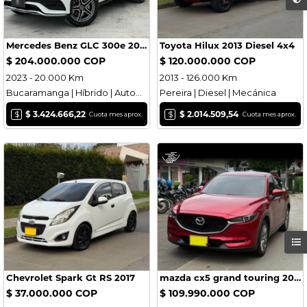
Mercedes Benz GLC 300e 2023
Toyota Hilux 2013 Diesel 4x4
$ 204.000.000 COP
$ 120.000.000 COP
2023 - 20.000 Km
2013 - 126.000 Km
Bucaramanga | Híbrido | Automática
Pereira | Diesel | Mecánica
$
$
$ 3.424.666,22
$ 2.014.509,54
Cuota mes aprox.
Cuota mes aprox.
Chevrolet Spark Gt RS 2017
mazda cx5 grand touring 2020
$ 37.000.000 COP
$ 109.990.000 COP