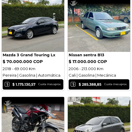
Mazda 3 Grand Touring Lx
Nissan sentra B13
$ 70.000.000 COP
$ 17.000.000 COP
2018 - 69.000 Km
2006 - 213.000 Km
Pereira | Gasolina | Automática
Cali | Gasolina | Mecánica
$
$
$ 1.175.130,57
$ 285.388,85
Cuota mes aprox.
Cuota mes aprox.