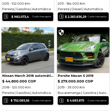
2015 - 102.000 Km
2011 - 184.000 Km
Pereira | Gasolina | Automática
Pereira | Diesel | Automática
$
$
$ 982.073,4
$ 2.383.836,29
Cuota mes aprox.
Cuota mes aprox.
Nissan March 2018 automático
Porshe Macan S 2019
$ 44.800.000 COP
$ 279.000.000 COP
2018 - 120.000 Km
2019 - 39.000 Km
Pereira | Gasolina | Automática
Bucaramanga | Gasolina | Automática
$
$
$ 752.083,56
$ 4.683.875
Cuota mes aprox.
Cuota mes aprox.