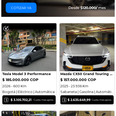
COTIZAR YA
Tesla Model 3 Performance
Mazda CX50 Grand Touring AWD
$ 185.000.000 COP
$ 157.000.000 COP
2026 - 600 Km
2025 - 23.936 Km
Bogotá | Eléctrico | Automática
Sabaneta | Gasolina | Automática
$
$
$ 3.105.702,21
$ 2.635.649,99
Cuota mes aprox.
Cuota mes aprox.