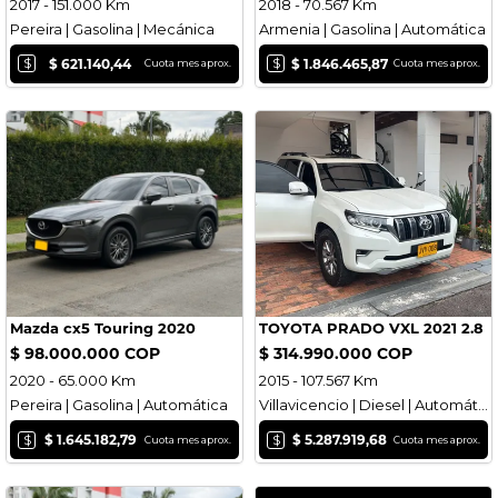
2017 - 151.000 Km
2018 - 70.567 Km
Pereira | Gasolina | Mecánica
Armenia | Gasolina | Automática
$
$
$ 621.140,44
$ 1.846.465,87
Cuota mes aprox.
Cuota mes aprox.
Mazda cx5 Touring 2020
TOYOTA PRADO VXL 2021 2.8
$ 98.000.000 COP
$ 314.990.000 COP
2020 - 65.000 Km
2015 - 107.567 Km
Pereira | Gasolina | Automática
Villavicencio | Diesel | Automática
$
$
$ 1.645.182,79
$ 5.287.919,68
Cuota mes aprox.
Cuota mes aprox.