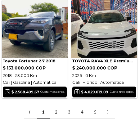
Toyota Fortuner 2.7 2018
TOYOTA RAV4 XLE Premium 2026
$ 153.000.000 COP
$ 240.000.000 COP
2018 - 53.000 Km
2026 - 0 Km
Cali | Gasolina | Automática
Cali | Híbrido | Automática
$
$
$ 2.568.499,67
$ 4.029.019,09
Cuota mes aprox.
Cuota mes aprox.
⟨
1
2
3
4
5
⟩