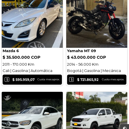
Mazda 6
Yamaha MT 09
$ 35.500.000 COP
$ 43.000.000 COP
2011 - 170.000 Km
2014 - 56.000 Km
Cali | Gasolina | Automática
Bogotá | Gasolina | Mecánica
$
$
$ 595.959,07
$ 721.865,92
Cuota mes aprox.
Cuota mes aprox.