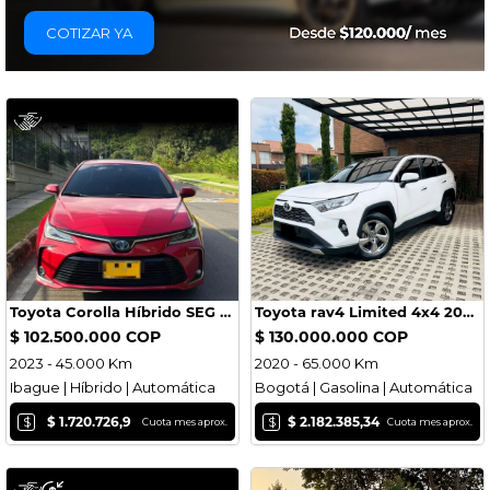
COTIZAR YA
Toyota Corolla Híbrido SEG 2023
Toyota rav4 Limited 4x4 2020
$ 102.500.000 COP
$ 130.000.000 COP
2023 - 45.000 Km
2020 - 65.000 Km
Ibague | Híbrido | Automática
Bogotá | Gasolina | Automática
$
$
$ 1.720.726,9
$ 2.182.385,34
Cuota mes aprox.
Cuota mes aprox.