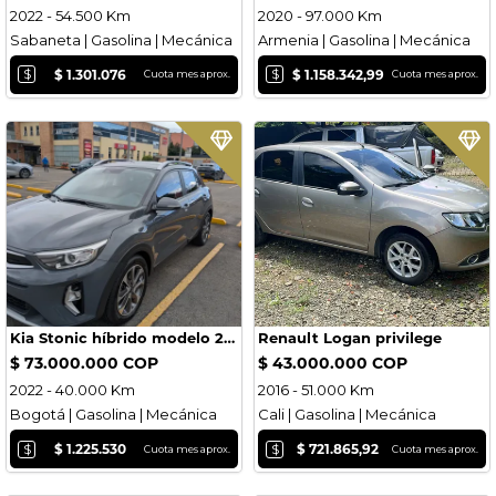
2022 - 54.500 Km
2020 - 97.000 Km
Sabaneta | Gasolina | Mecánica
Armenia | Gasolina | Mecánica
$
$
$ 1.301.076
$ 1.158.342,99
Cuota mes aprox.
Cuota mes aprox.
Kia Stonic híbrido modelo 2022
Renault Logan privilege
$ 73.000.000 COP
$ 43.000.000 COP
2022 - 40.000 Km
2016 - 51.000 Km
Bogotá | Gasolina | Mecánica
Cali | Gasolina | Mecánica
$
$
$ 1.225.530
$ 721.865,92
Cuota mes aprox.
Cuota mes aprox.