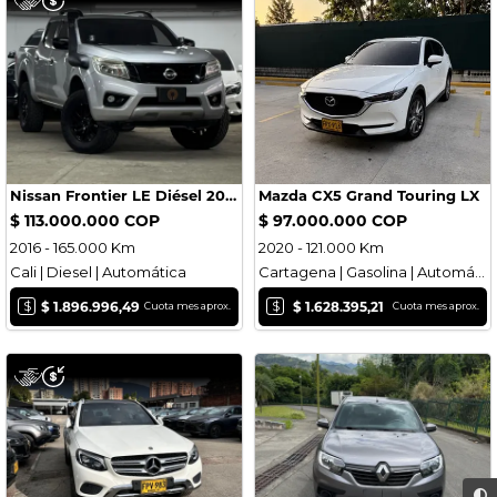
Nissan Frontier LE Diésel 2016
Mazda CX5 Grand Touring LX
$ 113.000.000 COP
$ 97.000.000 COP
2016 - 165.000 Km
2020 - 121.000 Km
Cali | Diesel | Automática
Cartagena | Gasolina | Automática
$
$
$ 1.896.996,49
$ 1.628.395,21
Cuota mes aprox.
Cuota mes aprox.