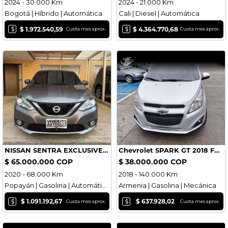
2024 - 30.000 Km
2024 - 21.000 Km
Bogotá | Híbrido | Automática
Cali | Diesel | Automática
$
$
$ 1.972.540,59
$ 4.364.770,68
Cuota mes aprox.
Cuota mes aprox.
NISSAN SENTRA EXCLUSIVE 2020 68.000KM
Chevrolet SPARK GT 2018 FULL EQUIPO
$ 65.000.000 COP
$ 38.000.000 COP
2020 - 68.000 Km
2018 - 140.000 Km
Popayán | Gasolina | Automática
Armenia | Gasolina | Mecánica
$
$
$ 1.091.192,67
$ 637.928,02
Cuota mes aprox.
Cuota mes aprox.