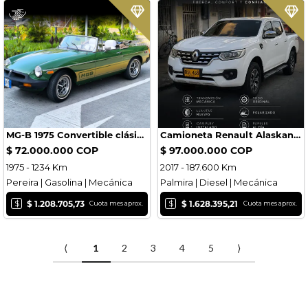
MG-B 1975 Convertible clásico inglés
Camioneta Renault Alaskan 2017
$ 72.000.000 COP
$ 97.000.000 COP
1975 - 1234 Km
2017 - 187.600 Km
Pereira | Gasolina | Mecánica
Palmira | Diesel | Mecánica
$
$
$ 1.208.705,73
$ 1.628.395,21
Cuota mes aprox.
Cuota mes aprox.
⟨
1
2
3
4
5
⟩