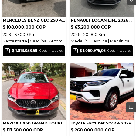
MERCEDES BENZ GLC 250 4MATIC
RENAULT LOGAN LIFE 2026 20.000 KM IMPECABLE TRASPASO INMEDIATO
$ 108.000.000 COP
$ 63.200.000 COP
2019 - 37.000 Km
2026 - 20.000 Km
Santa marta | Gasolina | Automática
Medellín | Gasolina | Mecánica
$
$
$ 1.813.058,59
$ 1.060.975,03
Cuota mes aprox.
Cuota mes aprox.
MAZDA CX30 GRAND TOURING LX - 2024
Toyota Fortuner Srv 2.4 2024
$ 117.500.000 COP
$ 260.000.000 COP