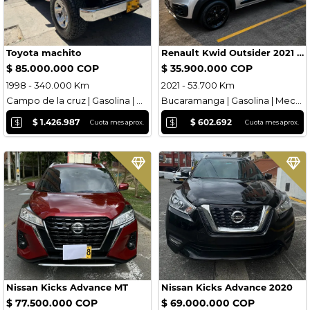
Toyota machito
Renault Kwid Outsider 2021 Unico Dueno
$ 85.000.000 COP
$ 35.900.000 COP
1998 - 340.000 Km
2021 - 53.700 Km
Campo de la cruz | Gasolina | Mecánica
Bucaramanga | Gasolina | Mecánica
$
$
$ 1.426.987
$ 602.692
Cuota mes aprox.
Cuota mes aprox.
Nissan Kicks Advance MT
Nissan Kicks Advance 2020
$ 77.500.000 COP
$ 69.000.000 COP