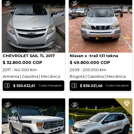
CHEVROLET SAIL TL 2017
Nissan x -trail t31 tekna
$ 32.800.000 COP
$ 49.800.000 COP
2017 - 140.000 Km
2009 - 205.000 Km
Armenia | Gasolina | Mecánica
Bogotá | Gasolina | Mecánica
$
$
$ 550.632,61
$ 836.021,46
Cuota mes aprox.
Cuota mes aprox.