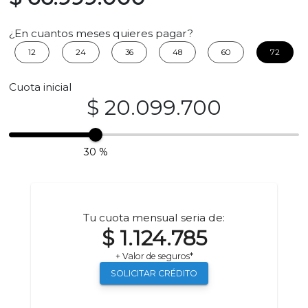
¿En cuantos meses quieres pagar?
12
24
36
48
60
72
Cuota inicial
$ 20.099.700
30 %
Tu cuota mensual seria de:
$ 1.124.785
+ Valor de seguros*
SOLICITAR CRÉDITO