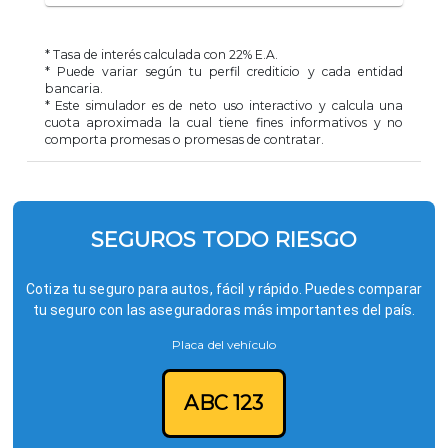
* Tasa de interés calculada con
22
% E.A.
* Puede variar según tu perfil crediticio y cada entidad
bancaria.
* Este simulador es de neto uso interactivo y calcula una
cuota aproximada la cual tiene fines informativos y no
comporta promesas o promesas de contratar.
SEGUROS TODO RIESGO
Cotiza tu seguro para autos, fácil y rápido. Puedes comparar
tu seguro con las aseguradoras más importantes del país.
Placa del vehículo
ABC 123