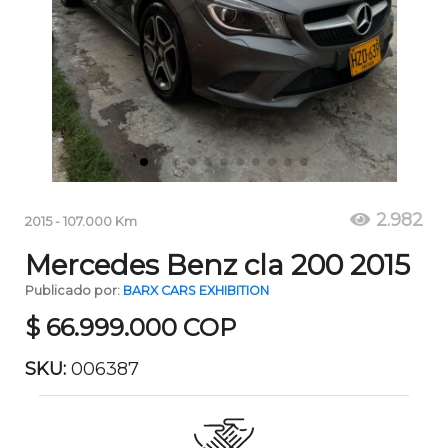
2.982
2015
-
107.000
Km
Mercedes Benz cla 200 2015
Publicado por:
BARX CARS EXHIBITION
$
66.999.000
COP
SKU:
006387