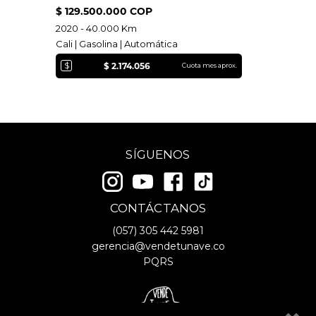
$ 129.500.000 COP
2020 - 40.000 Km
Cali | Gasolina | Automática
$
$ 2.174.056
Cuota mes aprox.
SÍGUENOS
CONTÁCTANOS
(057)
305 442 5981
gerencia@vendetunave.co
PQRS