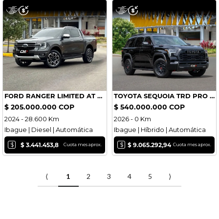
FORD RANGER LIMITED AT DIÉSEL
TOYOTA SEQUOIA TRD PRO PAQUETE PERFORMANCE
$ 205.000.000 COP
$ 540.000.000 COP
2024 - 28.600 Km
2026 - 0 Km
Ibague | Diesel | Automática
Ibague | Híbrido | Automática
$
$
$ 3.441.453,8
$ 9.065.292,94
Cuota mes aprox.
Cuota mes aprox.
⟨
1
2
3
4
5
⟩