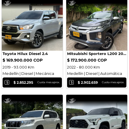
Toyota Hilux Diesel 2.4
Mitsubishi Sportero L200 2022
$ 169.900.000 COP
$ 172.900.000 COP
2019 - 93.000 Km
2022 - 80.000 Km
Medellín | Diesel | Mecánica
Medellín | Diesel | Automática
$
$
$ 2.852.295
$ 2.902.659
Cuota mes aprox.
Cuota mes aprox.