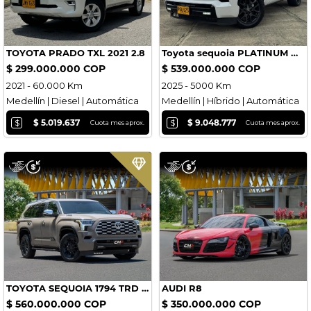
TOYOTA PRADO TXL 2021 2.8
Toyota sequoia PLATINUM HIBRIDA 2025
$ 299.000.000 COP
$ 539.000.000 COP
2021 - 60.000 Km
2025 - 5000 Km
Medellín | Diesel | Automática
Medellín | Híbrido | Automática
$
$
$ 5.019.637
$ 9.048.777
Cuota mes aprox.
Cuota mes aprox.
TOYOTA SEQUOIA 1794 TRD PRO
AUDI R8
$ 560.000.000 COP
$ 350.000.000 COP