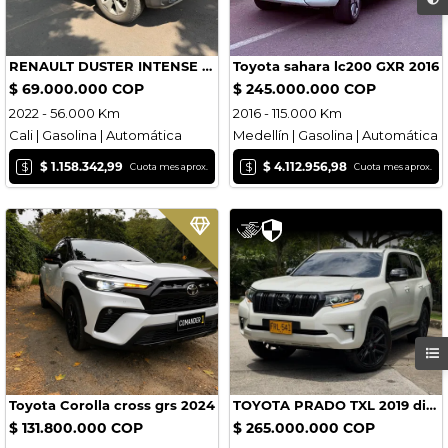
RENAULT DUSTER INTENSE 2022
Toyota sahara lc200 GXR 2016
$ 69.000.000 COP
$ 245.000.000 COP
2022 - 56.000 Km
2016 - 115.000 Km
Cali | Gasolina | Automática
Medellín | Gasolina | Automática
$
$
$ 1.158.342,99
$ 4.112.956,98
Cuota mes aprox.
Cuota mes aprox.
Toyota Corolla cross grs 2024
TOYOTA PRADO TXL 2019 diesel BLINDAJE 2PLUS
$ 131.800.000 COP
$ 265.000.000 COP