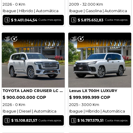
2026 - 0 Km
2009 - 32.000 Km
Ibague | Híbrido | Automática
Ibague | Gasolina | Automática
$
$
$ 9.401.044,54
$ 5.875.652,83
Cuota mes aprox.
Cuota mes aprox.
TOYOTA LAND CRUISER LC 300 VXR
Lexus LX 700H LUXURY
$ 900.000.000 COP
$ 999.999.999 COP
2026 - 0 Km
2025 - 3000 Km
Ibague | Diesel | Automática
Ibague | Híbrido | Automática
$
$
$ 15.108.821,57
$ 16.787.579,51
Cuota mes aprox.
Cuota mes aprox.