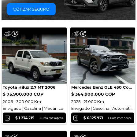
COTIZAR SEGURO
Toyota Hilux 2.7 MT 2006
Mercedes Benz GLE 450 Coupe 4 matic
$ 75.900.000 COP
$ 364.900.000 COP
2006 - 300.000 Km
2025 - 21.000 Km
Envigado | Gasolina | Mecánica
Envigado | Gasolina | Automática
$
$
$ 1.274.215
$ 6.125.971
Cuota mes aprox.
Cuota mes aprox.