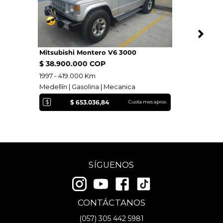
Mitsubishi Montero V6 3000
$ 38.900.000 COP
1997 - 419.000 Km
Medellín | Gasolina | Mecanica
$
$ 653.036,84
Cuota mes aprox.
SÍGUENOS
CONTÁCTANOS
(057)
305 442 5981