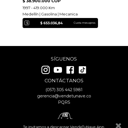
$ 38.900.000 COP
1997 - 419.000 Km
Medellín | Gasolina | Mecanica
$
$ 653.036,84
Cuota mes aprox.
SÍGUENOS
CONTÁCTANOS
(057)
305 442 5981
gerencia@vendetunave.co
PQRS
Te invitamos a descargar VendeTuNave App.