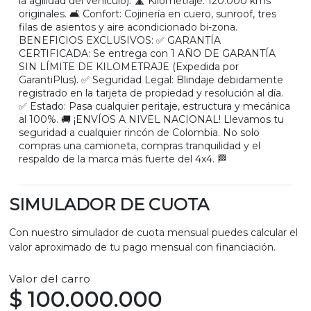
la agilidad del vehículo). 🛣️ Kilometraje: 120.000 kms
originales. 🛋️ Confort: Cojinería en cuero, sunroof, tres
filas de asientos y aire acondicionado bi-zona.
BENEFICIOS EXCLUSIVOS: ✅ GARANTÍA
CERTIFICADA: Se entrega con 1 AÑO DE GARANTÍA
SIN LÍMITE DE KILOMETRAJE (Expedida por
GarantiPlus). ✅ Seguridad Legal: Blindaje debidamente
registrado en la tarjeta de propiedad y resolución al día.
✅ Estado: Pasa cualquier peritaje, estructura y mecánica
al 100%. 🚚 ¡ENVÍOS A NIVEL NACIONAL! Llevamos tu
seguridad a cualquier rincón de Colombia. No solo
compras una camioneta, compras tranquilidad y el
respaldo de la marca más fuerte del 4x4. 🏁
SIMULADOR DE CUOTA
Con nuestro simulador de cuota mensual puedes calcular el
valor aproximado de tu pago mensual con financiación.
Valor del carro
$ 100.000.000