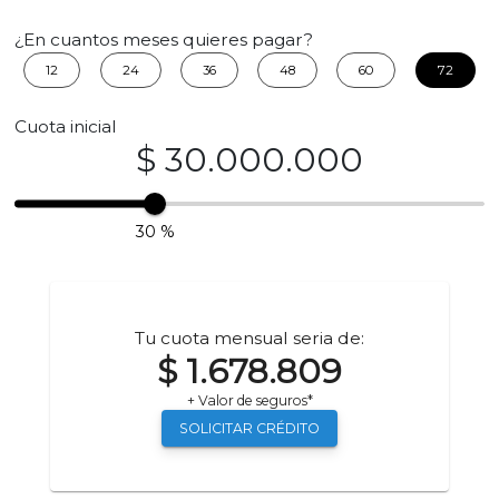
¿En cuantos meses quieres pagar?
12
24
36
48
60
72
Cuota inicial
$ 30.000.000
30 %
Tu cuota mensual seria de:
$ 1.678.809
+ Valor de seguros*
SOLICITAR CRÉDITO