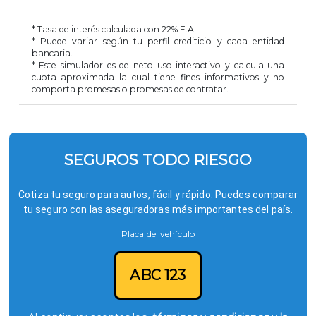
* Tasa de interés calculada con
22
% E.A.
* Puede variar según tu perfil crediticio y cada entidad
bancaria.
* Este simulador es de neto uso interactivo y calcula una
cuota aproximada la cual tiene fines informativos y no
comporta promesas o promesas de contratar.
SEGUROS TODO RIESGO
Cotiza tu seguro para autos, fácil y rápido. Puedes comparar
tu seguro con las aseguradoras más importantes del país.
Placa del vehículo
ABC 123