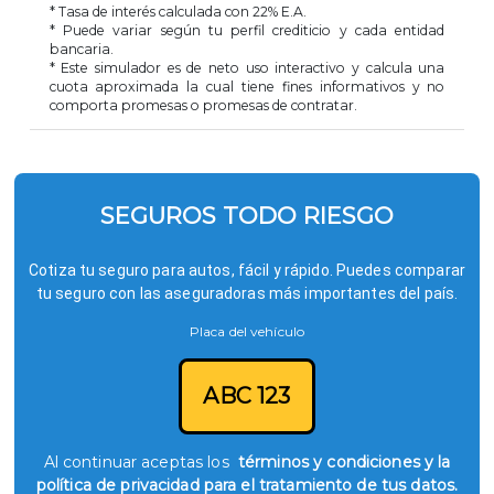
* Tasa de interés calculada con
22
% E.A.
* Puede variar según tu perfil crediticio y cada entidad
bancaria.
* Este simulador es de neto uso interactivo y calcula una
cuota aproximada la cual tiene fines informativos y no
comporta promesas o promesas de contratar.
SEGUROS TODO RIESGO
Cotiza tu seguro para autos, fácil y rápido. Puedes comparar
tu seguro con las aseguradoras más importantes del país.
Placa del vehículo
ABC 123
Al continuar aceptas los
términos y condiciones y la
política de privacidad para el tratamiento de tus datos.