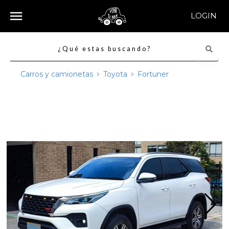
LOGIN
Carros y camionetas
Toyota
Fortuner