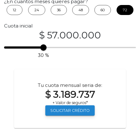
¿En cuantos meses quieres pagar?
12
24
36
48
60
72
Cuota inicial
$ 57.000.000
30 %
Tu cuota mensual seria de:
$ 3.189.737
+ Valor de seguros*
SOLICITAR CRÉDITO