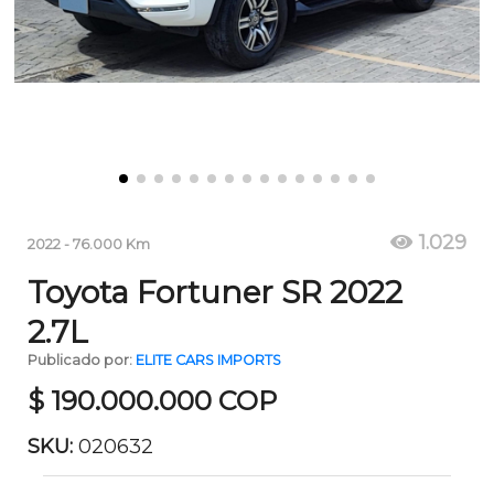
1.029
2022
-
76.000
Km
Toyota Fortuner SR 2022
2.7L
Publicado por:
ELITE CARS IMPORTS
$
190.000.000
COP
SKU:
020632