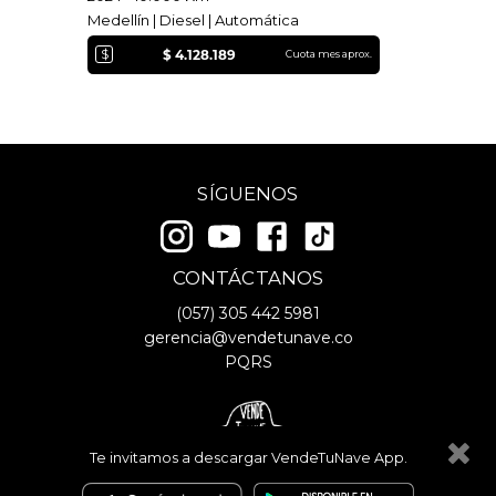
Medellín | Diesel | Automática
$
$ 4.128.189
Cuota mes aprox.
SÍGUENOS
CONTÁCTANOS
(057)
305 442 5981
gerencia@vendetunave.co
PQRS
Te invitamos a descargar VendeTuNave App.