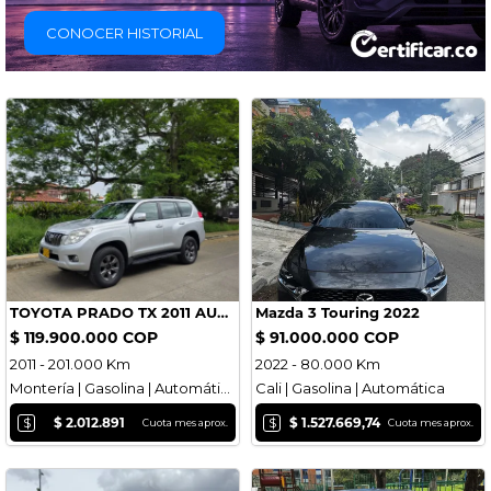
CONOCER HISTORIAL
TOYOTA PRADO TX 2011 AUTOMÁTICO GASOLINA 4X4
Mazda 3 Touring 2022
$ 119.900.000 COP
$ 91.000.000 COP
2011 - 201.000 Km
2022 - 80.000 Km
Montería | Gasolina | Automática
Cali | Gasolina | Automática
$
$
$ 2.012.891
$ 1.527.669,74
Cuota mes aprox.
Cuota mes aprox.