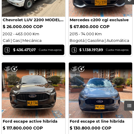
Chevrolet LUV 2200 MODELO 2002 NO TRASPASO SIN MULTAS Y TRABAJO
Mercedes c200 cgi exclusive
$ 26.000.000 COP
$ 67.800.000 COP
2002 - 463.000 Km
2015 - 74.000 Km
Cali | Gas | Mecánica
Bogotá | Gasolina | Automática
$
$
$ 436.477,07
$ 1.138.197,89
Cuota mes aprox.
Cuota mes aprox.
Ford escape active hibrida
Ford escape st line hibrida
$ 117.800.000 COP
$ 130.800.000 COP