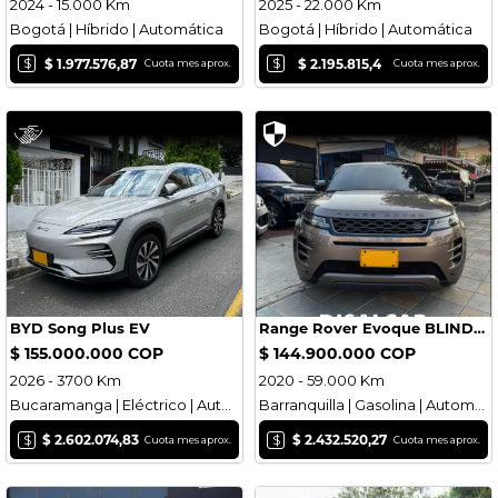
2024 - 15.000 Km
2025 - 22.000 Km
Bogotá | Híbrido | Automática
Bogotá | Híbrido | Automática
$
$
$ 1.977.576,87
$ 2.195.815,4
Cuota mes aprox.
Cuota mes aprox.
BYD Song Plus EV
Range Rover Evoque BLINDADA 2020
$ 155.000.000 COP
$ 144.900.000 COP
2026 - 3700 Km
2020 - 59.000 Km
Bucaramanga | Eléctrico | Automática
Barranquilla | Gasolina | Automática
$
$
$ 2.602.074,83
$ 2.432.520,27
Cuota mes aprox.
Cuota mes aprox.