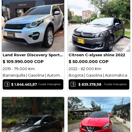
Land Rover Discovery Sport 2019 7 puestos
Citroen C-elysee shine 2022
$ 109.990.000 COP
$ 50.000.000 COP
2019 - 79.000 Km
2022 - 62.000 Km
Barranquilla | Gasolina | Automática
Bogotá | Gasolina | Automática
$
$
$ 1.846.465,87
$ 839.378,98
Cuota mes aprox.
Cuota mes aprox.