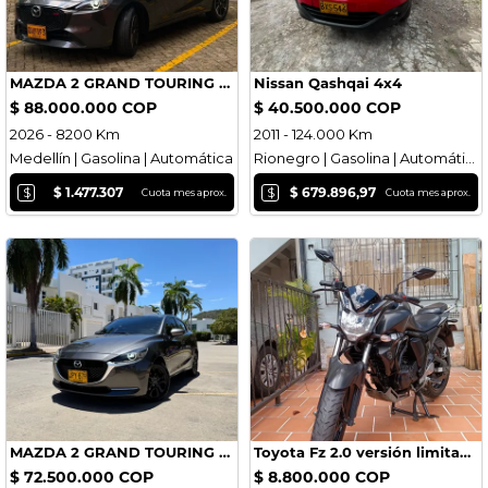
MAZDA 2 GRAND TOURING LX CARBON EDITION 2.0 MODELO 2026
Nissan Qashqai 4x4
$ 88.000.000 COP
$ 40.500.000 COP
2026 - 8200 Km
2011 - 124.000 Km
Medellín | Gasolina | Automática
Rionegro | Gasolina | Automática
$
$
$ 1.477.307
$ 679.896,97
Cuota mes aprox.
Cuota mes aprox.
MAZDA 2 GRAND TOURING LX SEDAN
Toyota Fz 2.0 versión limitada dark 2022 Negociable
$ 72.500.000 COP
$ 8.800.000 COP