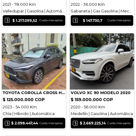
2021 - 78.000 Km
2022 - 36.000 Km
Valledupar | Gasolina | Automática
Sabaneta | Gas Gasolina | Mecánica
$
$
$ 1.217.099,52
$ 147.730,7
Cuota mes aprox.
Cuota mes aprox.
TOYOTA COROLLA CROSS HYBRID - 2023
VOLVO XC 90 MODELO 2020
$ 125.000.000 COP
$ 159.000.000 COP
2023 - 54.000 Km
2020 - 56.000 Km
Chía | Híbrido | Automática
Medellín | Gasolina | Automática
$
$
$ 2.098.447,44
$ 2.669.225,14
Cuota mes aprox.
Cuota mes aprox.