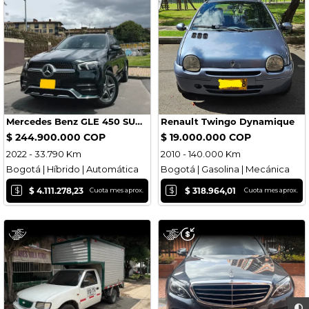
Mercedes Benz GLE 450 SUV 2022
Renault Twingo Dynamique
$ 244.900.000 COP
$ 19.000.000 COP
2022 - 33.790 Km
2010 - 140.000 Km
Bogotá | Híbrido | Automática
Bogotá | Gasolina | Mecánica
$
$
$ 4.111.278,23
$ 318.964,01
Cuota mes aprox.
Cuota mes aprox.