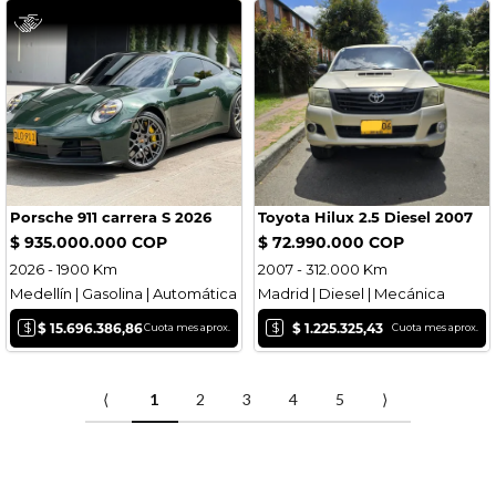
Porsche 911 carrera S 2026
Toyota Hilux 2.5 Diesel 2007
$ 935.000.000 COP
$ 72.990.000 COP
2026 - 1900 Km
2007 - 312.000 Km
Medellín | Gasolina | Automática
Madrid | Diesel | Mecánica
$
$
$ 15.696.386,86
$ 1.225.325,43
Cuota mes aprox.
Cuota mes aprox.
⟨
1
2
3
4
5
⟩